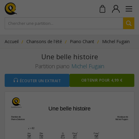
Accueil
Chansons de l'été
Piano Chant
Michel Fugain
Une belle histoire
Partition piano
Michel Fugain
OBTENIR POUR 4,99 €
ÉCOUTER UN EXTRAIT
Une belle histoire
Paroles de
Musique de
Pierre Delanoe
Michel Fugain
q
 = 82
Am
Dm
G
Cmaj7
Fmaj7