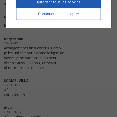
Autoriser tous les cookies
réussi !
Continuer sans accepter
saldo
13-01-2018
Impression réussie. C'est parfait !
Baryton86
26-02-2017
Arrangements bien conçus. Perso
je les utilise pour extraire la ligne de
basse. Je ne sais pas si on peut
obtenir aussi les mp3, ce serait un
plus... merci en tous cas.
SCAMELVILLA
16-01-2017
très bien
cordialement
diva
19-10-2016
très pratique et rapide