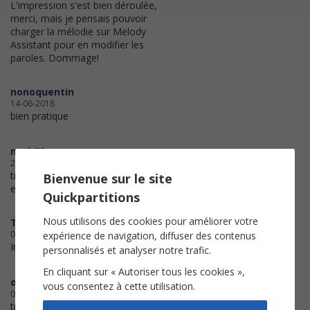
L'impression s'est bien déroulée,
merci, mais je pensais pouvoir
charger la mélodie sur Melody
Assistant pour en modifier les
paroles. Dommage!
nonoquentin
14-06-2018
bien pratique
nath72
27-04-2018
très bien comme à chaque fois,
Bienvenue sur le site
entière satisfaction merci
Quickpartitions
Nous utilisons des cookies pour améliorer votre
Terry
01-04-2018
expérience de navigation, diffuser des contenus
Impeccable.
personnalisés et analyser notre trafic.
En cliquant sur « Autoriser tous les cookies »,
oscarbluegin
vous consentez à cette utilisation.
06-03-2018
travail de qualité : premier essai