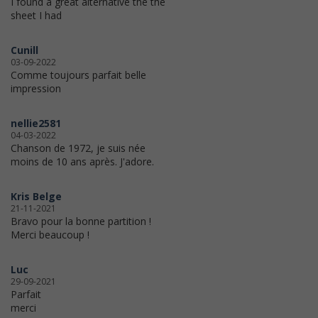
I found a great alternative the the
sheet I had
Cunill
03-09-2022
Comme toujours parfait belle
impression
nellie2581
04-03-2022
Chanson de 1972, je suis née
moins de 10 ans après. J'adore.
Kris Belge
21-11-2021
Bravo pour la bonne partition !
Merci beaucoup !
Luc
29-09-2021
Parfait
merci