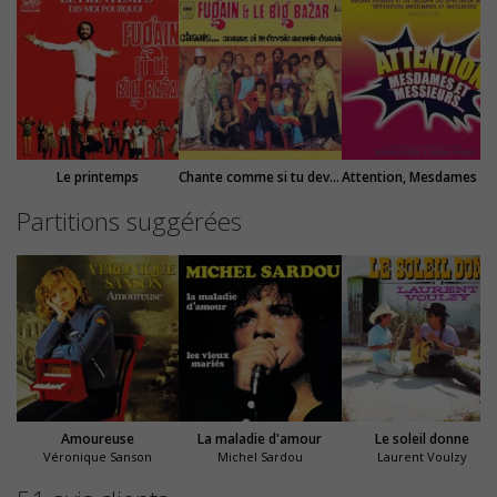
Le printemps
Chante comme si tu devais mourir demain
Attention, M
Partitions suggérées
Amoureuse
La maladie d'amour
Le soleil donne
Véronique Sanson
Michel Sardou
Laurent Voulzy