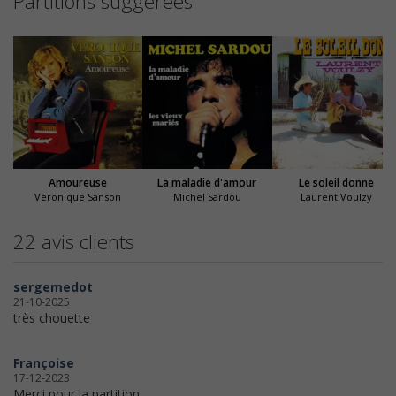
Partitions suggérées
Amoureuse
La maladie d'amour
Le soleil donne
Véronique Sanson
Michel Sardou
Laurent Voulzy
22 avis clients
sergemedot
21-10-2025
très chouette
Françoise
17-12-2023
Merci pour la partition