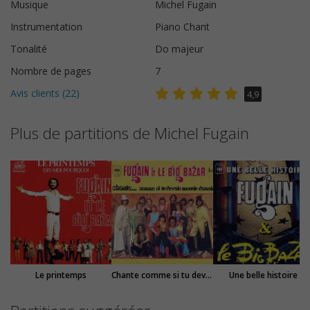
Musique
Michel Fugain
Instrumentation
Piano Chant
Tonalité
Do majeur
Nombre de pages
7
Avis clients (
22
)
4,9
Plus de partitions de Michel Fugain
Le printemps
Chante comme si tu devais mourir demain
Une belle histoire