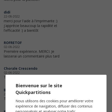
didi
22-08-2022
merci pour l'aide à l'imprimante :)
j'apprécie beaucoup la rapidité et
l'efficacité :) a bientôt
ROFRETOF
02-08-2022
Première expérience. MERCI. Je
laisserai un commentaire plus tard
Chorale Crescendo
02-06-2022
Très bien. Merci
Bienvenue sur le site
Bénédicte
Quickpartitions
27-02-2022
Très bien.
Nous utilisons des cookies pour améliorer votre
expérience de navigation, diffuser des contenus
personnalisés et analyser notre trafic.
Kris