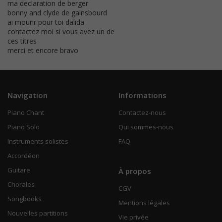
ma declaration de berger
bonny and clyde de gainsbourd
ai mourir pour toi dalida
contactez moi si vous avez un de
ces titres
merci et encore bravo
Navigation
Informations
Piano Chant
Contactez-nous
Piano Solo
Qui sommes-nous
Instruments solistes
FAQ
Accordéon
Guitare
À propos
Chorales
CGV
Songbooks
Mentions légales
Nouvelles partitions
Vie privée