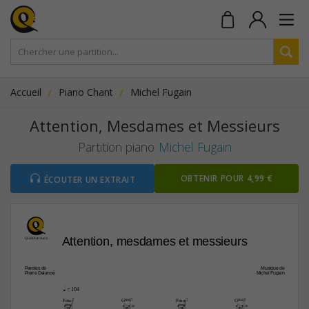
Accueil
Piano Chant
Michel Fugain
Attention, Mesdames et Messieurs
Partition piano
Michel Fugain
OBTENIR POUR 4,99 €
ÉCOUTER UN EXTRAIT
Attention, mesdames et messieurs
Paroles de
Musique de
Pierre Delanoë
Michel Fugain
q
 = 104
Fmaj7
GŒ„Š7
Fmaj7
GŒ„Š7
3fr
3fr