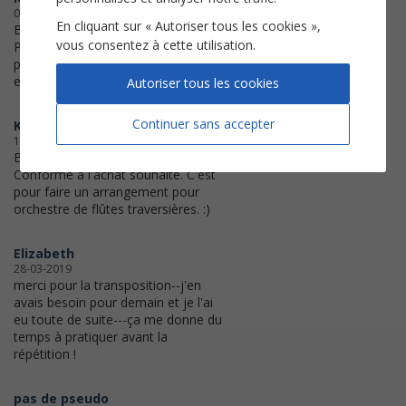
04-03-2020
En cliquant sur « Autoriser tous les cookies »,
Bonne qualité d'impression.
vous consentez à cette utilisation.
Partition conforme à mes attentes
pour écrire un arrangement pour
ensemble de flûtes traversières.
Autoriser tous les cookies
Continuer sans accepter
Kris
16-12-2019
Bonjour
Conforme à l'achat souhaité. C'est
pour faire un arrangement pour
orchestre de flûtes traversières. :)
Elizabeth
28-03-2019
merci pour la transposition--j'en
avais besoin pour demain et je l'ai
eu toute de suite---ça me donne du
temps à pratiquer avant la
répétition !
pas de pseudo