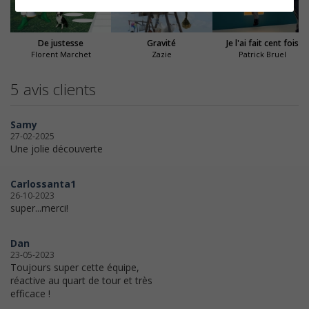
De justesse
Gravité
Je l'ai fait cent fois
Florent Marchet
Zazie
Patrick Bruel
5 avis clients
Samy
27-02-2025
Une jolie découverte
Carlossanta1
26-10-2023
super...merci!
Dan
23-05-2023
Toujours super cette équipe,
réactive au quart de tour et très
efficace !