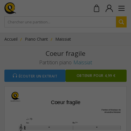
Accueil
Piano Chant
Maissiat
Coeur fragile
Partition piano
Maissiat
OBTENIR POUR 4,99 €
ÉCOUTER UN EXTRAIT
Coeur fragile
Paroles et Musique de
Amandine Maissiat
q
 = 70
A‹
B‹(b5)
4


4
