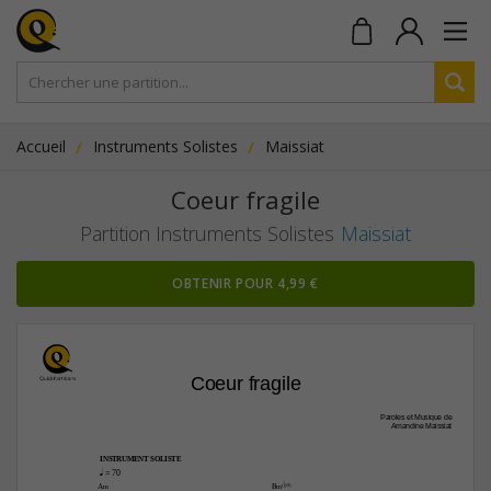
Accueil
Instruments Solistes
Maissiat
Coeur fragile
Partition Instruments Solistes
Maissiat
OBTENIR POUR 4,99 €
Coeur fragile
Paroles et Musique de
Amandine Maissiat
INSTRUMENT SOLISTE
q
 = 70
A‹
B‹(b5)