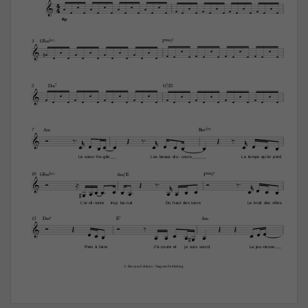
4




4





























mp
G©‹(b5)
FŒ„Š7
3


































D‹7
G7/D
5




































A‹
B‹(b5)
7
























Le
cœur
fra
gile
Les
beaux
dis
cours
Le
temps
qu'on
perd
-
-


G©‹(b5)
A‹/E
FŒ„Š7
10



























L'or
di
naire
trop
ba
nal
Du
haut
des
tours
Le
bruit
des
villes
-
-
-
D‹6
E7
A‹
13




















Rien
à
faire
J'é
coute
et
je
suis
sourd
La
jeu
nesse
-
-
© Because Editions / Wagram Publishing