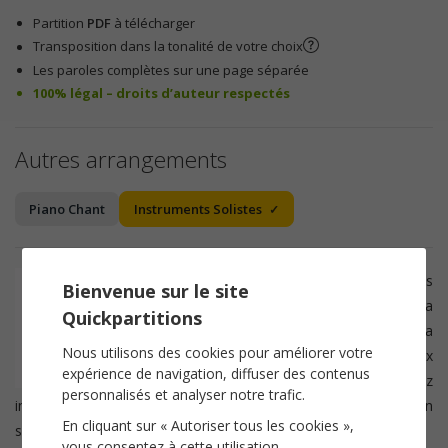
Partition
PDF
à télécharger
Transposition dans la tonalité de votre choix
Les paroles complètes sur une page séparée
100% légal – droits d’auteur respectés
Autres arrangements
Piano Chant
Instruments Solistes
Cette partition convient pour les
Bienvenue sur le site
instruments solistes tels que la
Flute
, la
Quickpartitions
Trompette
, le
Saxophone
, le
Cor
ou la
Nous utilisons des cookies pour améliorer votre
Clarinette
. Elle convient aussi aux
expérience de navigation, diffuser des contenus
chanteurs. Après achat, vous pourrez
personnalisés et analyser notre trafic.
imprimer la
partition
dans la tonalité de votre choix ou en
En cliquant sur « Autoriser tous les cookies »,
sélectionant directement votre
instrument
transpositeur.
vous consentez à cette utilisation.