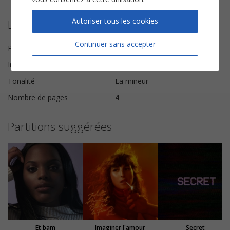
Autoriser tous les cookies
Détails de la partition
Continuer sans accepter
Paroles et Musique
Maissiat
Instrumentation
Instruments Solistes
Tonalité
La mineur
Nombre de pages
4
Partitions suggérées
Et bam
Imaginer l'amour
Secret