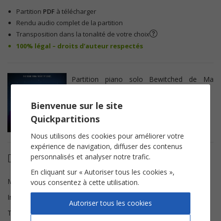
Partition
PDF
à télécharger
Rendu audio complet de la partition
Transposition dans la tonalité de votre choix
100% légal – droits d’auteur respectés
Partition piano solo Bewitched de Ma
sorcière bien-aimée.
Bienvenue sur le site
Quickpartitions
Nous utilisons des cookies pour améliorer votre
expérience de navigation, diffuser des contenus
Détails de la partition
personnalisés et analyser notre trafic.
En cliquant sur « Autoriser tous les cookies »,
Musique
Jack Keller, Howard Greenfield
vous consentez à cette utilisation.
Instrumentation
Piano solo
Autoriser tous les cookies
Tonalité
Sol majeur