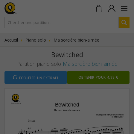
Accueil
Piano solo
Ma sorcière bien-aimée
Bewitched
Partition piano solo
Ma sorcière bien-aimée
OBTENIR POUR 4,99 €
ÉCOUTER UN EXTRAIT
Bewitched
Ma sorcière bien-aimée
Musique de Howard Greenfield
et Jack Keller
q
 = 168
























A‹7




4









4




