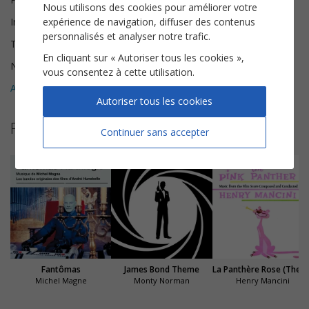
Nous utilisons des cookies pour améliorer votre
expérience de navigation, diffuser des contenus
Instrumentation
Piano solo
personnalisés et analyser notre trafic.
Tonalité
Do majeur
En cliquant sur « Autoriser tous les cookies »,
Nombre de pages
4
vous consentez à cette utilisation.
Avis clients (
1
)
5
Autoriser tous les cookies
Partitions suggérées
Continuer sans accepter
Fantômas
James Bond Theme
La Panthère Rose (The Pink Panther Theme)
Michel Magne
Monty Norman
Henry Mancini