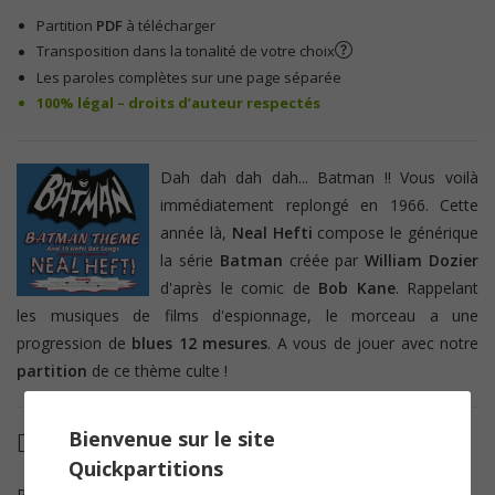
Partition
PDF
à télécharger
Transposition dans la tonalité de votre choix
Les paroles complètes sur une page séparée
100% légal – droits d’auteur respectés
Dah dah dah dah... Batman !! Vous voilà
immédiatement replongé en 1966. Cette
année là,
Neal Hefti
compose le générique
la série
Batman
créée par
William Dozier
d'après le comic de
Bob Kane
. Rappelant
les musiques de films d'espionnage, le morceau a une
progression de
blues 12 mesures
. A vous de jouer avec notre
partition
de ce thème culte !
Bienvenue sur le site
Détails de la partition
Quickpartitions
Paroles et Musique
Neal Hefti