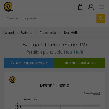
Accueil
Batman
Piano solo
Neal Hefti
Batman Theme (Série TV)
Partition piano solo
Neal Hefti
OBTENIR POUR 4,99 €
ÉCOUTER UN EXTRAIT
Batman Theme
Paroles et Musique de
Neal Hefti
q
Bat Rock
 = 150
4




4
