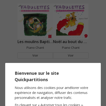
Les moulins Baptiste
Noël au bout du monde
Piano Chant
Piano Chant
Voir
Voir
Bienvenue sur le site
Quickpartitions
Nous utilisons des cookies pour améliorer votre
expérience de navigation, diffuser des contenus
personnalisés et analyser notre trafic.
Noël n'est pas au magasin
Petit poisson rouge
En cliquant sur « Autoriser tous les cookies »,