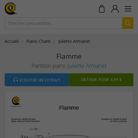
Accueil
Piano Chant
Juliette Armanet
Flamme
Partition piano
Juliette Armanet
OBTENIR POUR 4,99 €
ÉCOUTER UN EXTRAIT
Flamme
Paroles de Juliette Armanet
Musique de Juliette Armanet
Diane Jaqus et David Nuwmami
et Victor Le Masne
q
 = 128

G

4






