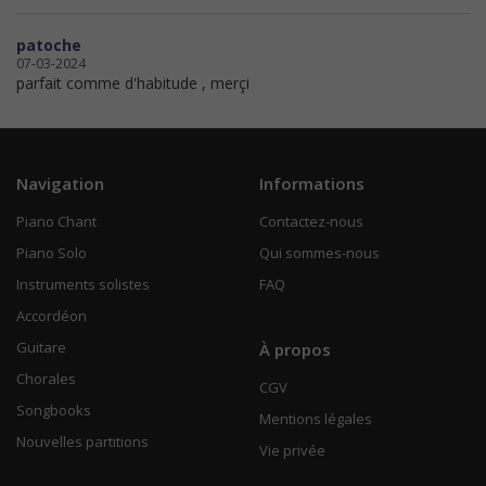
patoche
07-03-2024
parfait comme d'habitude , merçi
Navigation
Informations
Piano Chant
Contactez-nous
Piano Solo
Qui sommes-nous
Instruments solistes
FAQ
Accordéon
Guitare
À propos
Chorales
CGV
Songbooks
Mentions légales
Nouvelles partitions
Vie privée