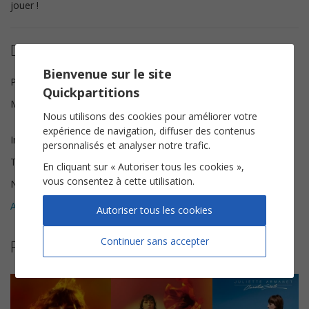
jouer !
Détails de la partition
Bienvenue sur le site
Paroles
Juliette Armanet, Diane Jacqus
Quickpartitions
Musique
Juliette Armanet, Victor Le
Nous utilisons des cookies pour améliorer votre
masne
expérience de navigation, diffuser des contenus
Instrumentation
Piano Chant
personnalisés et analyser notre trafic.
Tonalité
Sol majeur
En cliquant sur « Autoriser tous les cookies »,
vous consentez à cette utilisation.
Nombre de pages
6
Avis clients (
1
)
5
Autoriser tous les cookies
Continuer sans accepter
Plus de partitions de Juliette Armanet