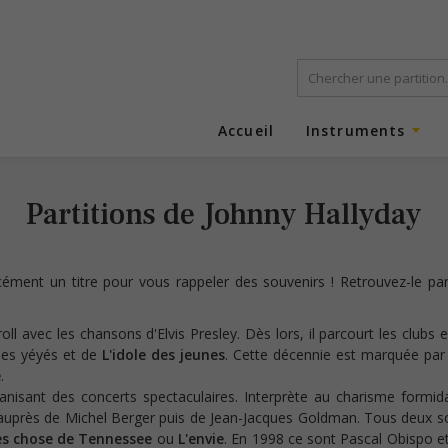
Accueil
Instruments
Partitions de Johnny Hallyday
orcément un titre pour vous rappeler des souvenirs ! Retrouvez-le pa
roll avec les chansons d'Elvis Presley. Dès lors, il parcourt les clubs 
des yéyés et de
L'idole des jeunes
. Cette décennie est marquée par 
e
.
isant des concerts spectaculaires. Interprète au charisme formidab
auprès de Michel Berger puis de Jean-Jacques Goldman. Tous deux son
s chose de Tennessee
ou
L'envie
. En 1998 ce sont Pascal Obispo et 