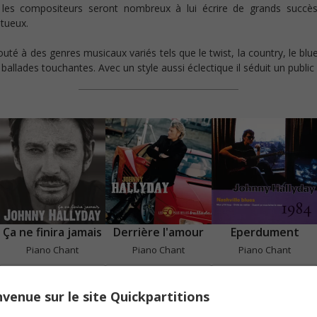
es compositeurs seront nombreux à lui écrire de grands succès. S
ntueux.
uté à des genres musicaux variés tels que le twist, la country, le blu
es ballades touchantes. Avec un style aussi éclectique il séduit un publ
Ça ne finira jamais
Derrière l'amour
Eperdument
Piano Chant
Piano Chant
Piano Chant
Voir
Voir
Voir
venue sur le site Quickpartitions