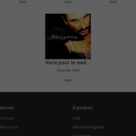
Voir
Voir
Voir
Vivre pour le meilleur
Chorale SAH
Voir
ations
À propos
ez-nous
CGV
mmes-nous
Mentions légales
Vie privée