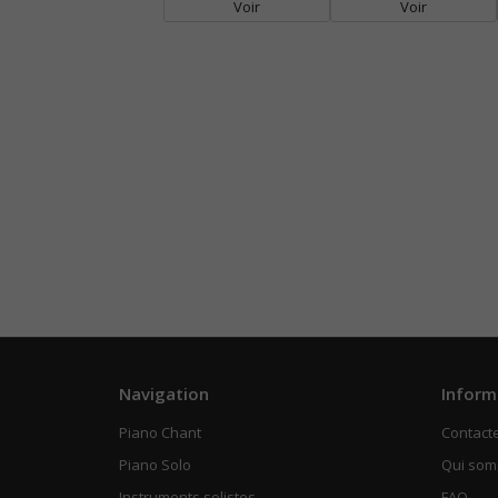
Voir
Voir
Navigation
Inform
Piano Chant
Contact
Piano Solo
Qui so
Instruments solistes
FAQ