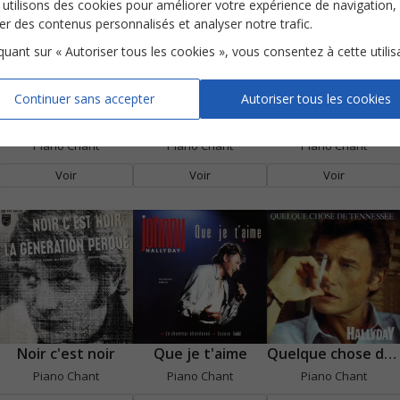
utilisons des cookies pour améliorer votre expérience de navigation,
ser des contenus personnalisés et analyser notre trafic.
iquant sur « Autoriser tous les cookies », vous consentez à cette utilis
Continuer sans accepter
Autoriser tous les cookies
L'envie
L'idole des jeunes
La musique que j'aime
Piano Chant
Piano Chant
Piano Chant
Voir
Voir
Voir
Noir c'est noir
Que je t'aime
Quelque chose de Tennessee
Piano Chant
Piano Chant
Piano Chant