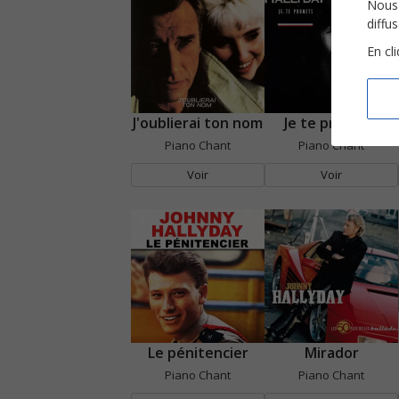
Nous 
diffu
En cl
J'oublierai ton nom
Je te promets
Piano Chant
Piano Chant
Voir
Voir
Le pénitencier
Mirador
Piano Chant
Piano Chant