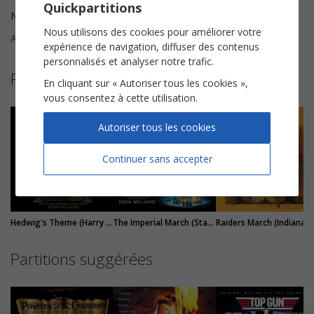
Quickpartitions
Nombre de pages
5
Nous utilisons des cookies pour améliorer votre
Avis clients (
1
)
5
expérience de navigation, diffuser des contenus
personnalisés et analyser notre trafic.
Plus de partitions de John Williams
En cliquant sur « Autoriser tous les cookies »,
vous consentez à cette utilisation.
Autoriser tous les cookies
Continuer sans accepter
Hedwig's Theme (Harry Potter)
The Imperial March (Star Wars)
Raiders March (India
Partitions suggérées