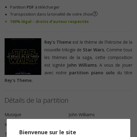
Partition
PDF
à télécharger
Transposition dans la tonalité de votre choix
100% légal – droits d’auteur respectés
Rey's Theme
est le thème de l'héroïne de la
nouvelle trilogie de
Star Wars.
Comme tous
les thèmes de la saga, cette composition
est signée
John Williams
. A vous de jouer
avec notre
partition piano solo
du titre
Rey's Theme.
Détails de la partition
Musique
John Williams
Instrumentation
Piano solo
Bienvenue sur le site
Tonalité
Do majeur