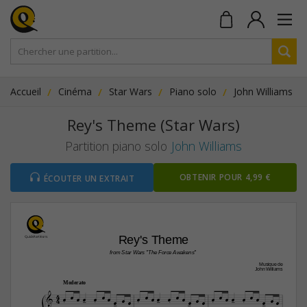
Accueil
Cinéma
Star Wars
Piano solo
John Williams
Rey's Theme (Star Wars)
Partition piano solo
John Williams
OBTENIR POUR 4,99 €
ÉCOUTER UN EXTRAIT
Rey's Theme
from Star Wars "The Force Awakens"
Musique de
John Williams
Moderato
4





















4





















