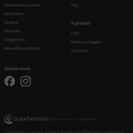
Instruments solistes
FAQ
Accordéon
Guitare
À propos
Chorales
CGV
Songbooks
Mentions légales
Nouvelles partitions
Vie privée
Suivez-nous
QuickPartitions
|
Partitions à imprimer
Quickpartitions est une société française spécialisée dans la réalisation