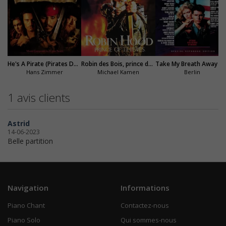
He's A Pirate (Pirates Des Caraïbes)
Robin des Bois, prince des voleurs
Take My Breath Away (Top Gun)
Hans Zimmer
Michael Kamen
Berlin
1 avis clients
Astrid
14-06-2023
Belle partition
Navigation
Informations
Piano Chant
Contactez-nous
Piano Solo
Qui sommes-nous