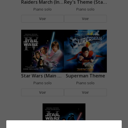
Raiders March (Indiana Jones)
Rey's Theme (Star Wars)
Piano solo
Piano solo
Voir
Voir
Star Wars (Main Theme)
Superman Theme
Piano solo
Piano solo
Voir
Voir