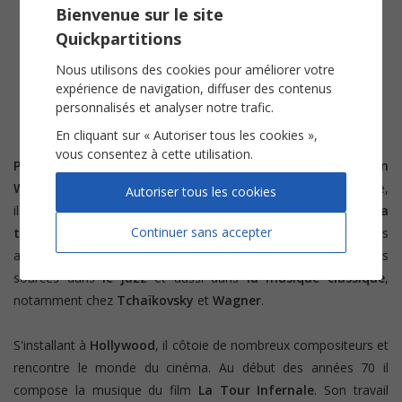
Bienvenue sur le site
Quickpartitions
The Imperial March (Star Wars)
Nous utilisons des cookies pour améliorer votre
expérience de navigation, diffuser des contenus
Piano solo
personnalisés et analyser notre trafic.
Voir
En cliquant sur « Autoriser tous les cookies »,
vous consentez à cette utilisation.
Pianiste
,
chef d'orchestre
et
compositeur
de renom,
John
Williams
est né aux Etats-Unis en 1932. Fils de percussionniste,
Autoriser tous les cookies
il s'initie très tôt à la musique en commençant avec
la
Continuer sans accepter
trompette
et
le piano
. Rapidement, il orchestre ses premiers
arrangements pour cet instrument. Son inspiration trouve ses
sources dans
le jazz
et aussi dans
la musique classique
,
notamment chez
Tchaïkovsky
et
Wagner
.
S'installant à
Hollywood
, il côtoie de nombreux compositeurs et
rencontre le monde du cinéma. Au début des années 70 il
compose la musique du film
La Tour Infernale
. Son travail