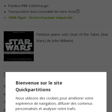
Partition
PDF
à télécharger
Transposition dans la tonalité de votre choix
100% légal – droits d’auteur respectés
Partition piano solo Duel of the Fates (Star
Wars) de John Williams.
Détails de la partition
Bienvenue sur le site
Musique
John Williams
Quickpartitions
Instrumentation
Piano solo
Nous utilisons des cookies pour améliorer votre
Tonalité
Mi mineur
expérience de navigation, diffuser des contenus
personnalisés et analyser notre trafic.
Nombre de pages
6