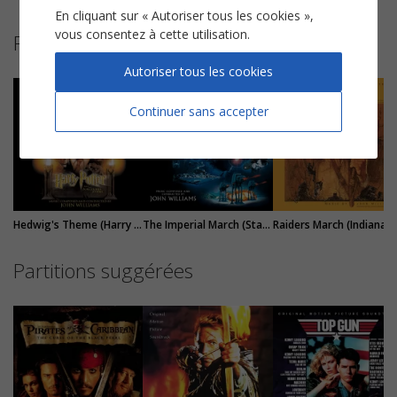
En cliquant sur « Autoriser tous les cookies »,
vous consentez à cette utilisation.
Plus de partitions de John Williams
Autoriser tous les cookies
Continuer sans accepter
Hedwig's Theme (Harry Potter)
The Imperial March (Star Wars)
Raiders March (India
Partitions suggérées