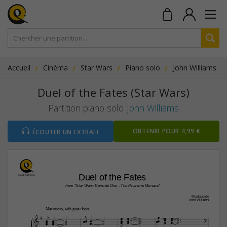
Accueil
Cinéma
Star Wars
Piano solo
John Williams
Duel of the Fates (Star Wars)
Partition piano solo
John Williams
OBTENIR POUR 4,99 €
ÉCOUTER UN EXTRAIT
Duel of the Fates 
from "Star Wars: Episode One - The Phantom Menace"
Musique de
John Williams


Maestuoso, with great force



















































