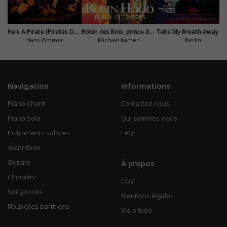
He's A Pirate (Pirates Des Caraïbes)
Robin des Bois, prince des voleurs
Take My Breath Away (Top Gun)
Hans Zimmer
Michael Kamen
Berlin
Navigation
Informations
Piano Chant
Contactez-nous
Piano Solo
Qui sommes-nous
Instruments solistes
FAQ
Accordéon
Guitare
À propos
Chorales
CGV
Songbooks
Mentions légales
Nouvelles partitions
Vie privée