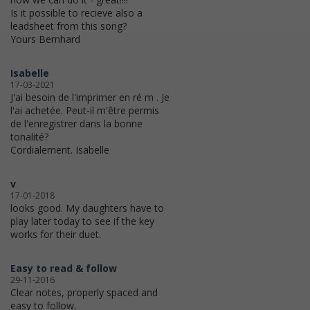
Is it possible to recieve also a
leadsheet from this song?
Yours Bernhard
Isabelle
17-03-2021
J'ai besoin de l'imprimer en ré m . Je
l'ai achetée. Peut-il m'être permis
de l'enregistrer dans la bonne
tonalité?
Cordialement. Isabelle
v
17-01-2018
looks good. My daughters have to
play later today to see if the key
works for their duet.
Easy to read & follow
29-11-2016
Clear notes, properly spaced and
easy to follow.