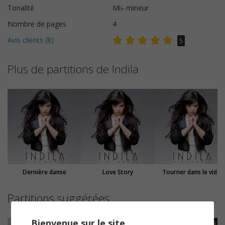
Tonalité
Mi♭ mineur
Nombre de pages
4
Avis clients (
8
)
5
Plus de partitions de Indila
Dernière danse
Love Story
Tourner dans le vide
Partitions suggérées
Bienvenue sur le site