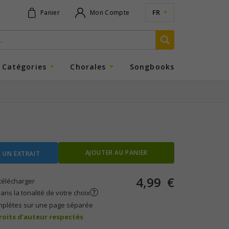
FR
Panier
Mon Compte
Catégories
Chorales
Songbooks
AJOUTER AU PANIER
 UN EXTRAIT
4,99
€
télécharger
ans la tonalité de votre choix
mplètes sur une page séparée
droits d’auteur respectés