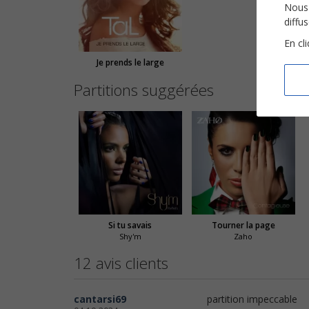
Nous 
diffu
En cl
Je prends le large
Partitions suggérées
Si tu savais
Tourner la page
Shy'm
Zaho
12 avis clients
cantarsi69
partition impeccable