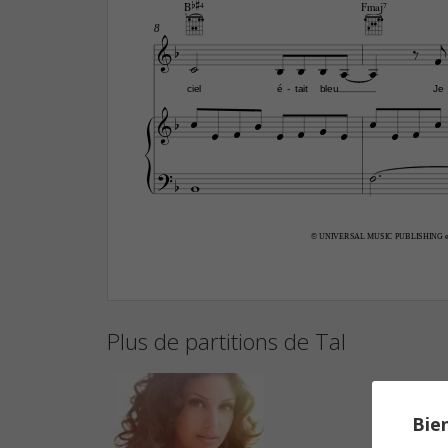
Bb#4
Fmaj7
8












ciel
é
tait
bleu
Je
-



















© UNIVERSAL MUSIC PUBLISHING e
Plus de partitions de Tal
Bien