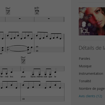
Dm9
Bb#4






























Détails de l



Dm9
Paroles
Musique









Instrumentation
fer
mé
les
yeux
Sans
même
voir
que
le
-
Tonalité












Nombre de page

Avis clients (
12
)