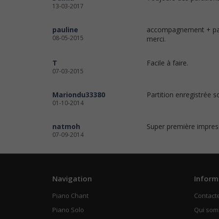
13-03-2017
pauline
accompagnement + part
08-05-2015
merci.
T
Facile à faire.
07-03-2015
Mariondu33380
Partition enregistrée 
01-10-2014
natmoh
Super première impres
07-09-2014
Navigation
Inform
Piano Chant
Contact
Piano Solo
Qui so