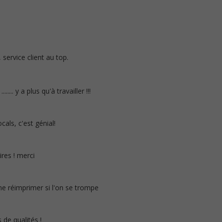
, service client au top.
 ........ y a plus qu'à travailler !!!
cals, c'est génial!
ires ! merci
e réimprimer si l'on se trompe
 de qualités !