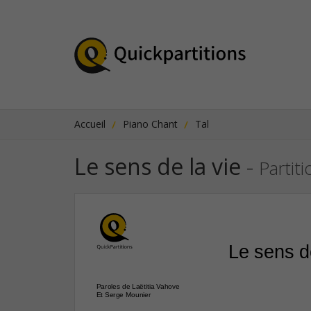
Accueil
Piano Chant
Tal
Le sens de la vie
-
Partit
Le sens d
Paroles de Laëtitia Vahove
Et Serge Mounier