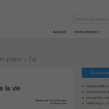
Accueil
Instruments
-
ion piano
Tal
ÉCOUTER
Partition
PDF
à 
e la vie
Transposition d
Les paroles co
Musique de L'Aura Marciano
100% légal – 
Et Simon Caby