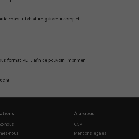
ie chant + tablature guitare = complet
sous format PDF, afin de pouvoir l'imprimer.
sion!
ations
À propos
ez-nous
CGV
mmes-nous
Mentions légales