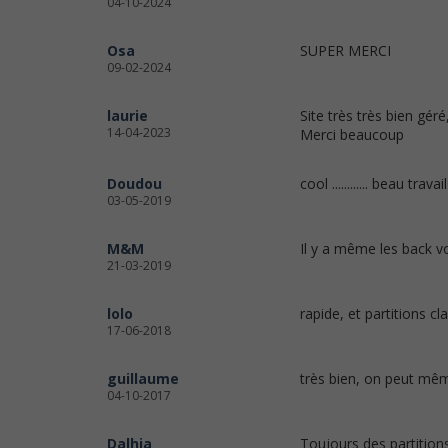
04-10-2024
Osa
SUPER MERCI
09-02-2024
laurie
Site très très bien géré
14-04-2023
Merci beaucoup
Doudou
cool ............ beau travail
03-05-2019
M&M
Il y a même les back vo
21-03-2019
lolo
rapide, et partitions cla
17-06-2018
guillaume
très bien, on peut mêm
04-10-2017
Dalhia
Toujours des partitions