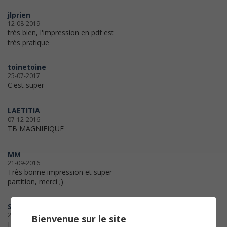
jlprien
12-08-2019
très bien, l'impression en pdf est
très pratique
toinetoine
25-07-2017
C'est super
LAETITIA
07-12-2016
TB MAGNIFIQUE
MM
21-09-2016
Très bonne impression et super
partition, merci ;)
Sophia
28-05-2016
Bienvenue sur le site
Hat alles sehr gut geklappt.