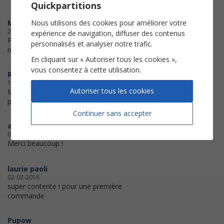
Quickpartitions
Nous utilisons des cookies pour améliorer votre
Mymy1101
20-05-2016
expérience de navigation, diffuser des contenus
Partition imprimée avec succès il
personnalisés et analyser notre trafic.
ne reste plus qu'à l'apprendre!
En cliquant sur « Autoriser tous les cookies »,
vous consentez à cette utilisation.
Renee
13-05-2016
Autoriser tous les cookies
Merci pour la transposition,
parfaite
Continuer sans accepter
angele9681
02-04-2016
Merci beaucoup !
laurie paoli
02-03-2016
super contente ! pour une première
commande
Pupow