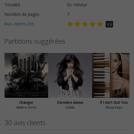
Tonalité
Si♭ mineur
Nombre de pages
7
Avis clients (
30
)
4,8
Partitions suggérées
Changer
Dernière danse
If I Ain't Got You
Maître Gims
Indila
Alicia Keys
30 avis clients