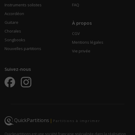
Instruments solistes
FAQ
Accordéon
Guitare
À propos
Chorales
CGV
Songbooks
Mentions légales
Nouvelles partitions
Vie privée
Suivez-nous
QuickPartitions
|
Partitions à imprimer
Quickpartitions est une société française spécialisée dans la réalisation