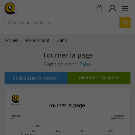
Accueil
Piano Chant
Zaho
Tourner la page
Partition piano
Zaho
OBTENIR POUR 4,99 €
ÉCOUTER UN EXTRAIT
Tourner la page 
Paroles de
Musique de
Zaho
Philippe Greiss
q
 = 100
E¨‹
B¨‹
D¨
A¨/C

4
