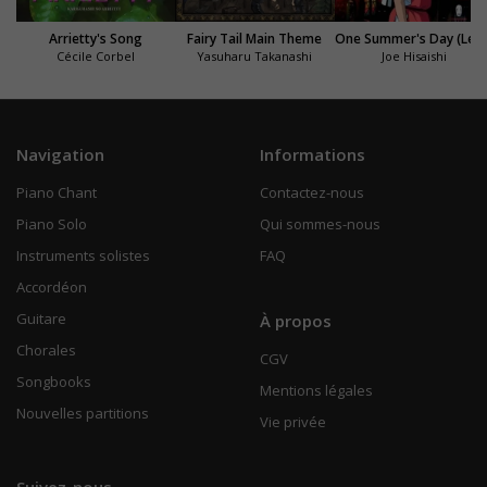
Arrietty's Song
Fairy Tail Main Theme
One Summer's Day (Le Voyage de Chihi
Cécile Corbel
Yasuharu Takanashi
Joe Hisaishi
Navigation
Informations
Piano Chant
Contactez-nous
Piano Solo
Qui sommes-nous
Instruments solistes
FAQ
Accordéon
Guitare
À propos
Chorales
CGV
Songbooks
Mentions légales
Nouvelles partitions
Vie privée
Suivez-nous