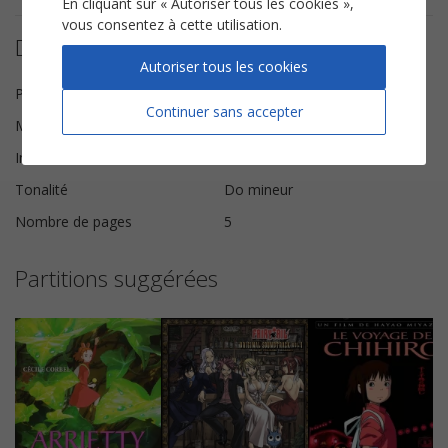
En cliquant sur « Autoriser tous les cookies »,
vous consentez à cette utilisation.
Détails de la partition
Autoriser tous les cookies
Paroles
Shouko Fujibayashi
Continuer sans accepter
Musique
Kouhei Tanaka
Instrumentation
Piano Chant
Tonalité
Do mineur
Nombre de pages
5
Partitions suggérées