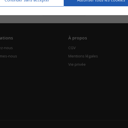
Piano Chant
Voir
ations
À propos
ez-nous
CGV
mmes-nous
Mentions légales
Vie privée