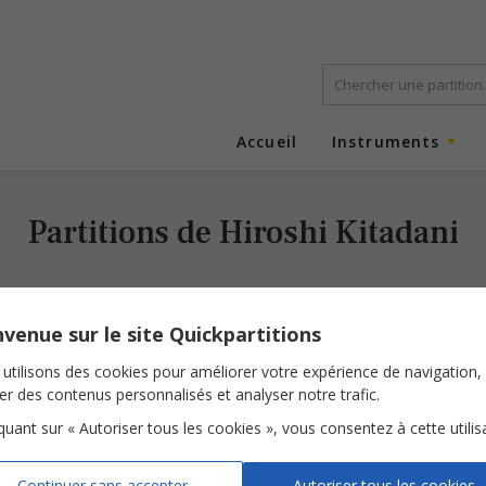
Accueil
Instruments
Partitions de Hiroshi Kitadani
venue sur le site Quickpartitions
utilisons des cookies pour améliorer votre expérience de navigation,
ser des contenus personnalisés et analyser notre trafic.
iquant sur « Autoriser tous les cookies », vous consentez à cette utilis
Wii Aa (aka We Are!) One Piece
Continuer sans accepter
Autoriser tous les cookies