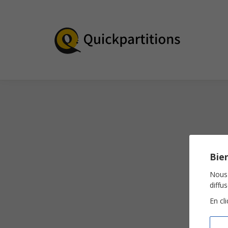
Bien
Nous 
diffu
En cl