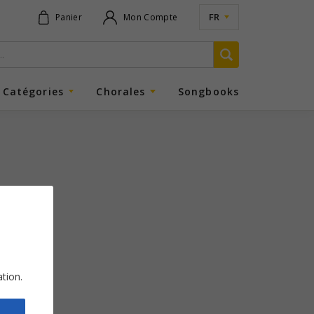
FR
Panier
Mon Compte
Catégories
Chorales
Songbooks
ation.