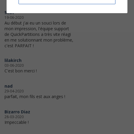
Scat
19-06-2020
Au début j'ai eu un souci lors de
mon impression, l'équipe support
de QuickPartitions a très vite réagi
en me solutionnant mon problème,
c'est PARFAIT !
lilakirch
03-06-2020
C'est bon merci !
nad
29-04-2020
parfait, mon fils est aux anges !
Bizarro Diaz
28-03-2020
Impeccable !