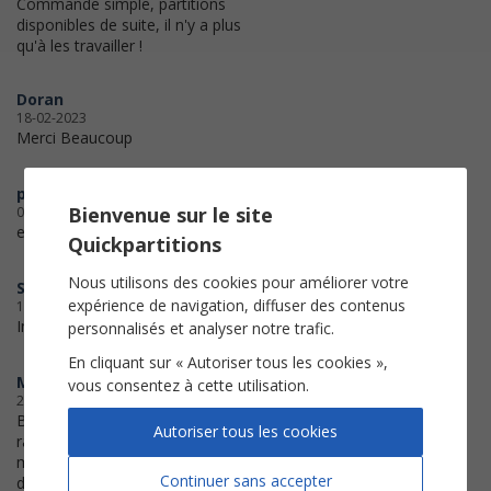
Commande simple, partitions
disponibles de suite, il n'y a plus
qu'à les travailler !
Doran
18-02-2023
Merci Beaucoup
patrime
Bienvenue sur le site
07-09-2022
envoi parfait, merci!
Quickpartitions
Nous utilisons des cookies pour améliorer votre
SallySully
expérience de navigation, diffuser des contenus
18-07-2022
Impeccable ! Très belle qualité
personnalisés et analyser notre trafic.
En cliquant sur « Autoriser tous les cookies »,
Magali
vous consentez à cette utilisation.
21-01-2022
Bonne impression. Téléchargement
Autoriser tous les cookies
rapide. Je verrais maintenant avec
mon fils ce qu'il en est de l'usage
Continuer sans accepter
de ses partitions.