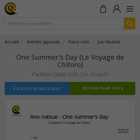
Accueil
Animés japonais
Piano solo
Joe Hisaishi
One Summer's Day (Le Voyage de
Chihiro)
Partition piano solo
Joe Hisaishi
OBTENIR POUR 4,99 €
ÉCOUTER UN EXTRAIT
Ano natsue - One summer's day 
Extrait de "Le Voyage de Chihiro"
Musique de
Joe Hisaishi
q
 = 80