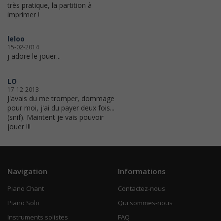
très pratique, la partition à
imprimer !
leloo
15-02-2014
j adore le jouer...
LO
17-12-2013
J'avais du me tromper, dommage
pour moi, j'ai du payer deux fois...
(snif). Maintent je vais pouvoir
jouer !!!
Navigation
Informations
Piano Chant
Contactez-nous
Piano Solo
Qui sommes-nous
Instruments solistes
FAQ