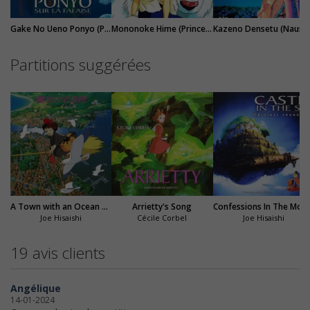
Gake No Ueno Ponyo (Ponyo sur la falaise)
Mononoke Hime (Princesse Mononoké)
Kazeno Densetu (Nausicaä de la Vallée
Partitions suggérées
A Town with an Ocean View (Kiki la petite sorcière)
Arrietty's Song
Confessions In The M
Joe Hisaishi
Cécile Corbel
Joe Hisaishi
19 avis clients
Angélique
14-01-2024