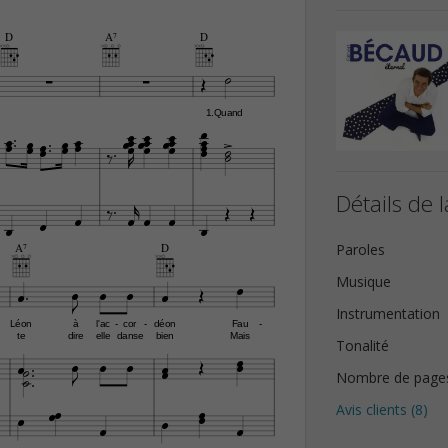
D
A7
D







1.Quand



































Détails de l










Paroles
A7
D


Musique







Instrumentation
Léon
à
l'ac
cor
déon
Fau
-
-
-
te
dire
elle
danse
bien
Mais

Tonalité














Nombre de page





Avis clients (
8
)


