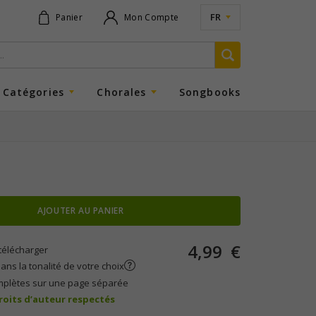
FR
Panier
Mon Compte
Catégories
Chorales
Songbooks
AJOUTER AU PANIER
4,99
€
télécharger
ans la tonalité de votre choix
mplètes sur une page séparée
droits d’auteur respectés