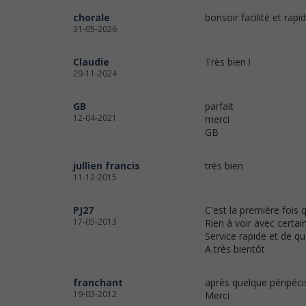
chorale
bonsoir facilité et rapid
31-05-2026
Claudie
Très bien !
29-11-2024
GB
parfait
12-04-2021
merci
GB
jullien francis
très bien
11-12-2015
PJ27
C'est la première fois
17-05-2013
Rien à voir avec certai
Service rapide et de qua
A très bientôt
franchant
après quelque péripécis
19-03-2012
Merci