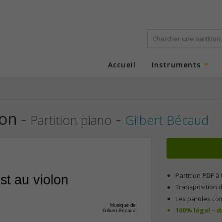
Accueil
Instruments
lon
-
-
Partition piano
Gilbert Bécaud
Partition
PDF
à 
st au violon
Transposition d
Les paroles co
Musique de
100% légal – 
Gilbert Becaud