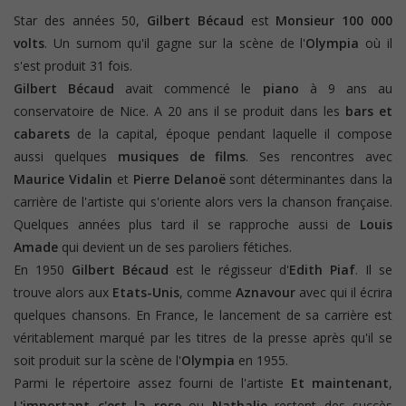
Star des années 50,
Gilbert Bécaud
est
Monsieur 100 000
volts
. Un surnom qu'il gagne sur la scène de l'
Olympia
où il
s'est produit 31 fois.
Gilbert Bécaud
avait commencé le
piano
à 9 ans au
conservatoire de Nice. A 20 ans il se produit dans les
bars et
cabarets
de la capital, époque pendant laquelle il compose
aussi quelques
musiques de films
. Ses rencontres avec
Maurice Vidalin
et
Pierre Delanoë
sont déterminantes dans la
carrière de l'artiste qui s'oriente alors vers la chanson française.
Quelques années plus tard il se rapproche aussi de
Louis
Amade
qui devient un de ses paroliers fétiches.
En 1950
Gilbert Bécaud
est le régisseur d'
Edith Piaf
. Il se
trouve alors aux
Etats-Unis
, comme
Aznavour
avec qui il écrira
quelques chansons. En France, le lancement de sa carrière est
véritablement marqué par les titres de la presse après qu'il se
soit produit sur la scène de l'
Olympia
en 1955.
Parmi le répertoire assez fourni de l'artiste
Et maintenant
,
L'important c'est la rose
ou
Nathalie
restent des succès