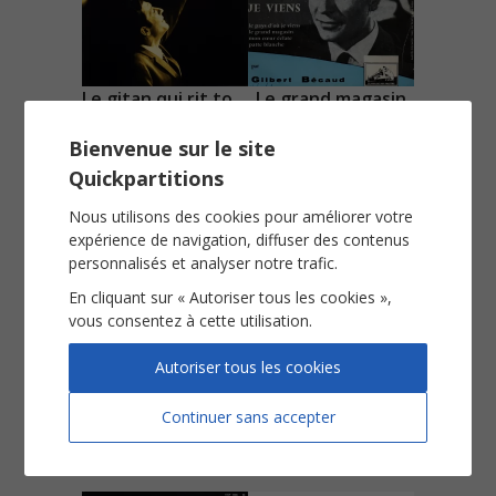
Le gitan qui rit tout le temps
Le grand magasin
Piano Chant
Piano Chant
Bienvenue sur le site
Voir
Voir
Quickpartitions
Nous utilisons des cookies pour améliorer votre
expérience de navigation, diffuser des contenus
personnalisés et analyser notre trafic.
En cliquant sur « Autoriser tous les cookies »,
vous consentez à cette utilisation.
Autoriser tous les cookies
Le jour où la pluie viendra
Le pays d'où je viens
Piano Chant
Piano Chant
Continuer sans accepter
Voir
Voir