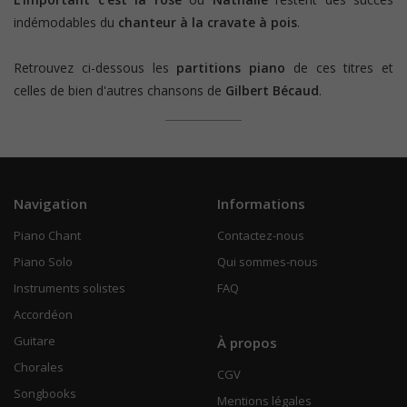
indémodables du
chanteur à la cravate à pois
.
Retrouvez ci-dessous les
partitions piano
de ces titres et
celles de bien d'autres chansons de
Gilbert Bécaud
.
Navigation
Informations
Piano Chant
Contactez-nous
Piano Solo
Qui sommes-nous
Instruments solistes
FAQ
Accordéon
Guitare
À propos
Chorales
CGV
Songbooks
Mentions légales