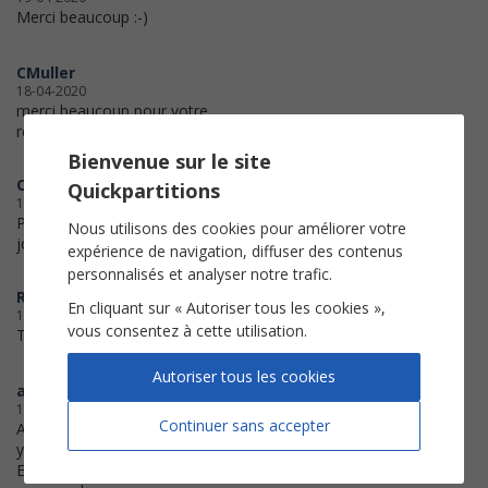
Merci beaucoup :-)
CMuller
18-04-2020
merci beaucoup pour votre
réactivité !
Bienvenue sur le site
Odile
Quickpartitions
17-04-2020
Partition bien écrite et facile à
Nous utilisons des cookies pour améliorer votre
jouer. Merci.
expérience de navigation, diffuser des contenus
personnalisés et analyser notre trafic.
Rosy
En cliquant sur « Autoriser tous les cookies »,
16-04-2020
vous consentez à cette utilisation.
Très bien, merci !
Autoriser tous les cookies
arianebertcki
15-04-2020
Continuer sans accepter
After a problem with printing
yesterday, got help very quick.
Everything worked fine. Thank you