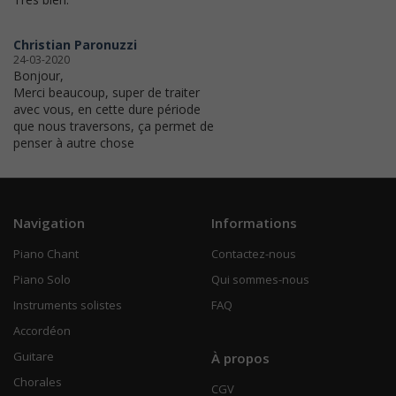
Christian Paronuzzi
24-03-2020
Bonjour,
Merci beaucoup, super de traiter
avec vous, en cette dure période
que nous traversons, ça permet de
penser à autre chose
Navigation
Informations
Piano Chant
Contactez-nous
Piano Solo
Qui sommes-nous
Instruments solistes
FAQ
Accordéon
Guitare
À propos
Chorales
CGV