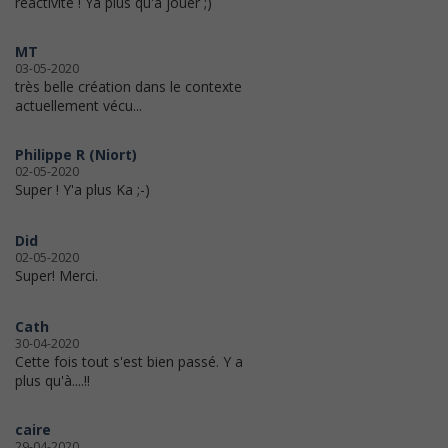
réactivité ! Ya plus qu'a jouer ;)
MT
03-05-2020
très belle création dans le contexte
actuellement vécu...
Philippe R (Niort)
02-05-2020
Super ! Y'a plus Ka ;-)
Did
02-05-2020
Super! Merci.
Cath
30-04-2020
Cette fois tout s'est bien passé. Y a
plus qu'à....!!
caire
29-04-2020