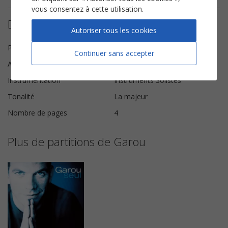
vous consentez à cette utilisation.
Détails de la partition
Autoriser tous les cookies
Paroles et Musique
Jacques Veneruso
Continuer sans accepter
Arrangeur
Christophe Battaglia
Instrumentation
Instruments Solistes
Tonalité
La majeur
Nombre de pages
4
Plus de partitions de Garou