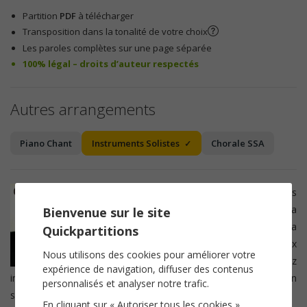
Partition
PDF
à télécharger
Transposition dans la tonalité de votre choix
Les paroles complètes sur une page séparée
100% légal – droits d’auteur respectés
Autres arrangements
Piano Chant
Instruments Solistes
Chorale SSA
Cette partition convient pour les
instruments solistes tels que la
Flute
, la
Bienvenue sur le site
Trompette
, le
Saxophone
, le
Cor
ou la
Quickpartitions
Clarinette
. Elle convient aussi aux
Nous utilisons des cookies pour améliorer votre
chanteurs. Après achat, vous pourrez
expérience de navigation, diffuser des contenus
imprimer la
partition
dans la tonalité de votre choix ou en
personnalisés et analyser notre trafic.
sélectionant directement votre
instrument
transpositeur.
En cliquant sur « Autoriser tous les cookies »,