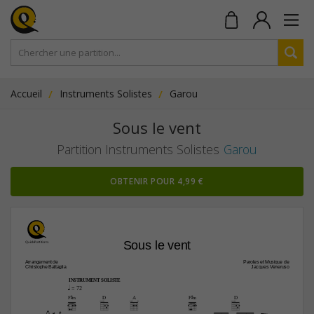
Accueil
Instruments Solistes
Garou
Sous le vent
Partition Instruments Solistes
Garou
OBTENIR POUR 4,99 €
Sous le vent
Arrangement de
Paroles et Musique de
Christophe Battaglia
Jacques Veneruso
INSTRUMENT SOLISTE
q
 = 72
F©‹
D
A
F©‹
D

