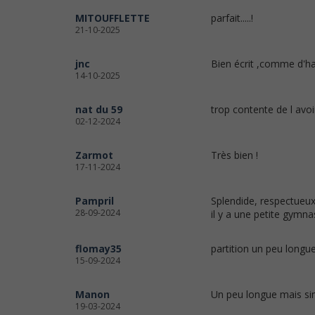
MITOUFFLETTE
parfait.....!
21-10-2025
jnc
Bien écrit ,comme d'ha
14-10-2025
nat du 59
trop contente de l avoi
02-12-2024
Zarmot
Très bien !
17-11-2024
Pampril
Splendide, respectueux 
28-09-2024
il y a une petite gymna
flomay35
partition un peu longue
15-09-2024
Manon
Un peu longue mais sim
19-03-2024