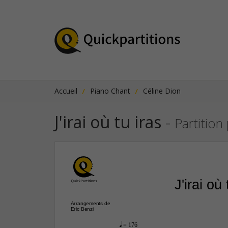
Accueil
Piano Chant
Céline Dion
J'irai où tu iras
-
Partition
J'irai où 
Arrangements de
Eric Benzi
q
 = 176