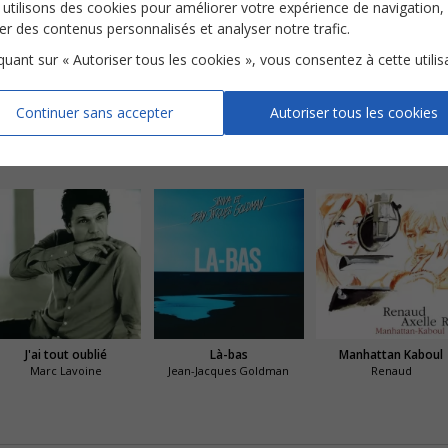
utilisons des cookies pour améliorer votre expérience de navigation,
ser des contenus personnalisés et analyser notre trafic.
iquant sur « Autoriser tous les cookies », vous consentez à cette utilis
L'amour existe encore
Une chance qu'on s'a
S'il suffisait d'aimer
Continuer sans accepter
Autoriser tous les cookies
J'ai tout oublié
Là-bas
Manhattan Kaboul
Marc Lavoine
Jean-Jacques Goldman
Renaud