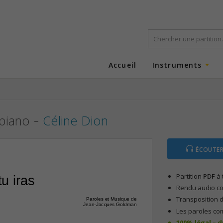
Accueil
Instruments
-
 piano
Céline Dion
ÉCOUTER
Partition
PDF
à 
tu iras
Rendu audio com
Transposition d
Paroles et Musique de
Jean-Jacques Goldman
Les paroles co
100% légal – 