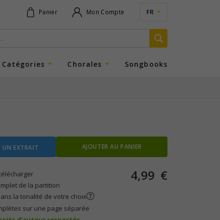
FR
Panier
Mon Compte
Catégories
Chorales
Songbooks
AJOUTER AU PANIER
 UN EXTRAIT
4,99
€
télécharger
plet de la partition
ans la tonalité de votre choix
mplètes sur une page séparée
droits d’auteur respectés