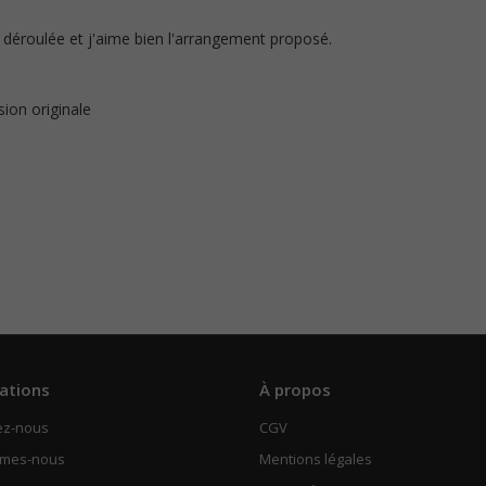
n déroulée et j'aime bien l'arrangement proposé.
rsion originale
ations
À propos
ez-nous
CGV
mmes-nous
Mentions légales