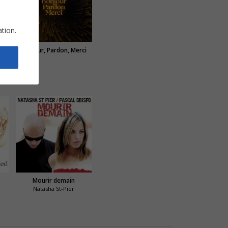
ation.
Bonjour, Pardon, Merci
Mourir demain
Natasha St-Pier