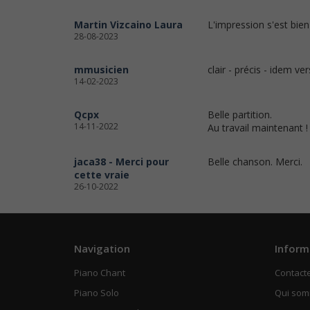
Martin Vizcaino Laura
L'impression s'est bie
28-08-2023
mmusicien
clair - précis - idem ve
14-02-2023
Qcpx
Belle partition.
14-11-2022
Au travail maintenant !
jaca38 - Merci pour
Belle chanson. Merci.
cette vraie
26-10-2022
Navigation
Inform
Piano Chant
Contact
Piano Solo
Qui so