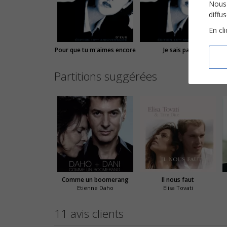
Nous 
diffu
En cl
Pour que tu m'aimes encore
Je sais pas
Partitions suggérées
Comme un boomerang
Il nous faut
Etienne Daho
Elisa Tovati
11 avis clients