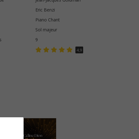
Eric Benzi
Piano Chant
Sol majeur
s
9
4,9