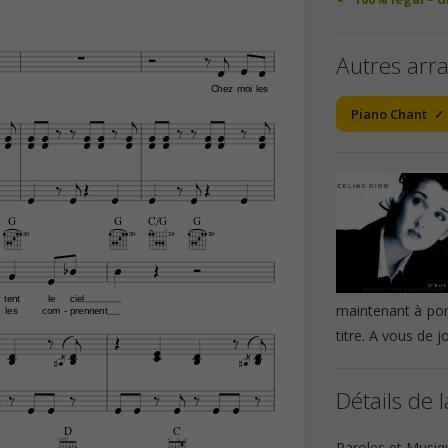





Autres arr


Chez
moi
les



Piano Chant








































G
G
C/G
G
3fr
3fr
3fr
3fr







tent
le
ciel
maintenant à por
les
com
prennent
-





titre. A vous de j
























Détails de l







D
C
Paroles et Musiq