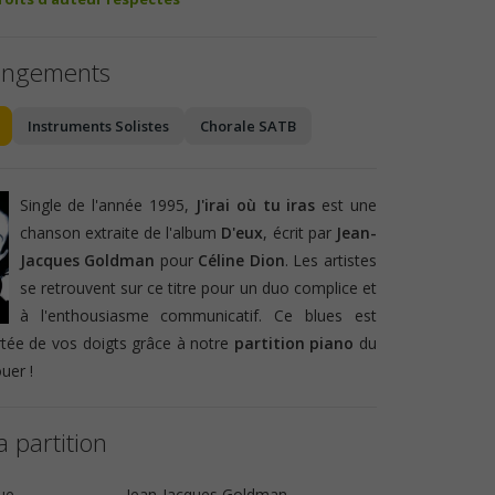
angements
Instruments Solistes
Chorale SATB
Single de l'année 1995,
J'irai où tu iras
est une
chanson extraite de l'album
D'eux
, écrit par
Jean-
Jacques Goldman
pour
Céline Dion
. Les artistes
se retrouvent sur ce titre pour un duo complice et
à l'enthousiasme communicatif. Ce blues est
tée de vos doigts grâce à notre
partition piano
du
ouer !
a partition
ue
Jean-Jacques Goldman