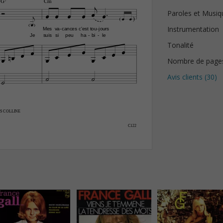


G7
Cm









Paroles et Musiq




Instrumentation
Mes
va
cances
c'est
tou
jours
-
-
Je
suis
si
peu
ha
bi
le
-
-
Tonalité













Nombre de page



Avis clients (
30
)
ES COLLINE
C122