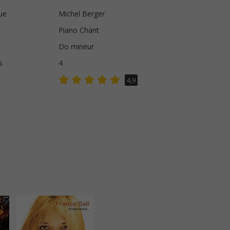
ue
Michel Berger
Piano Chant
Do mineur
s
4
4,9