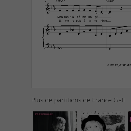
Fm/Ab
Gsus4
7















Mon
cœur
a
dé
mé
na
gé
-
-
-
Et
moi
je
suis
à
la
fe
nêtre
-
























© 1977 ED,MUSICAL
Plus de partitions de France Gall