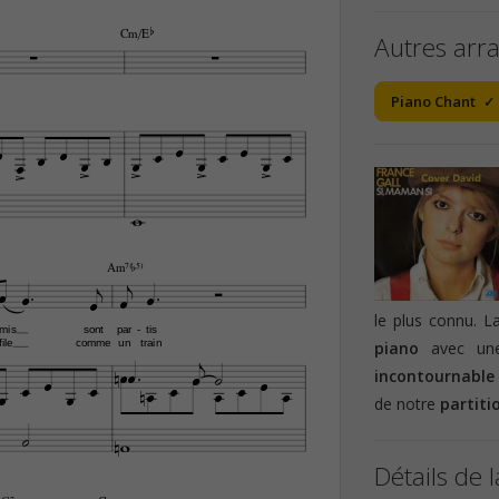
Cm/Eb
Autres arr


Piano Chant






















Am7(¨5)








le plus connu. L
mis
sont
par
tis
-

file
comme
un
train
piano
avec une 









incontournable










de notre
partiti



Détails de l