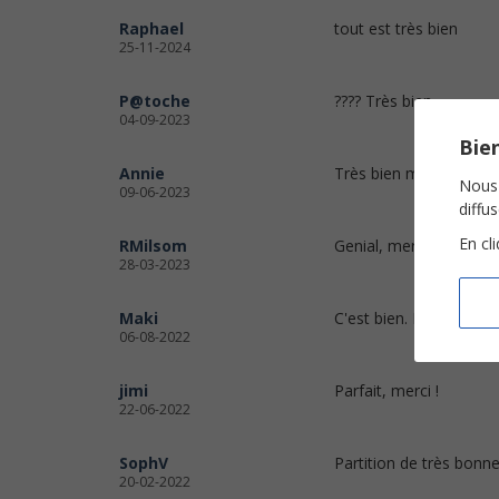
Raphael
tout est très bien
25-11-2024
P@toche
???? Très bien.
04-09-2023
Bien
Annie
Très bien merci beauc
Nous 
09-06-2023
diffu
En cl
RMilsom
Genial, merci!
28-03-2023
Maki
C'est bien. Merci beau
06-08-2022
jimi
Parfait, merci !
22-06-2022
SophV
Partition de très bonne
20-02-2022