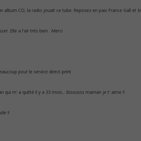
un album CD, la radio jouait ce tube. Reposez en paix France Gall et M
ser .Elle a l'air très bien . Merci
beaucoup pour le service direct-print
i m' a quitté il y a 33 mois... Bisousss maman je t' aime !!
de !!