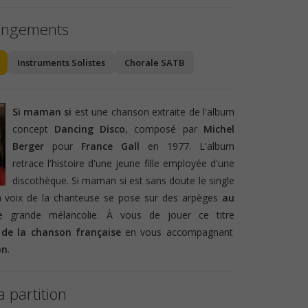
angements
Instruments Solistes
Chorale SATB
Si maman si
est une chanson extraite de l'album
concept
Dancing Disco
, composé par
Michel
Berger
pour
France Gall
en 1977. L'album
retrace l'histoire d'une jeune fille employée d'une
discothèque. Si maman si est sans doute le single
a voix de la chanteuse se pose sur des arpèges
au
grande mélancolie. À vous de jouer ce titre
 de la chanson française
en vous accompagnant
on
.
a partition