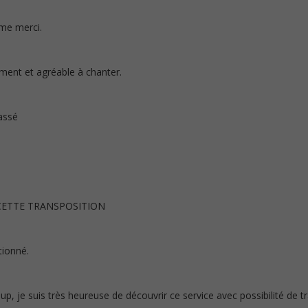
me merci.
ent et agréable à chanter.
passé
CETTE TRANSPOSITION
tionné.
, je suis très heureuse de découvrir ce service avec possibilité de t