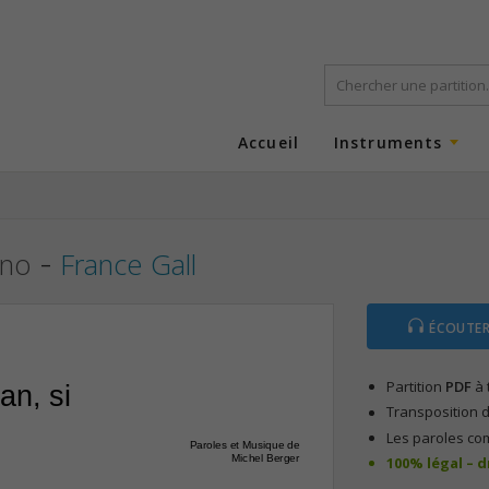
Accueil
Instruments
-
ano
France Gall
ÉCOUTER
Partition
PDF
à 
an, si
Transposition d
Les paroles co
Paroles et Musique de
Michel Berger
100% légal – 