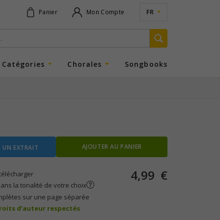
FR
Panier
Mon Compte
Catégories
Chorales
Songbooks
AJOUTER AU PANIER
 UN EXTRAIT
4,99
€
télécharger
ans la tonalité de votre choix
mplètes sur une page séparée
droits d’auteur respectés