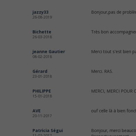
jazzy33
Bonjour,pas de problè
26-08-2019
Bichette
Très bon accompagnem
26-03-2018
jeanne Gautier
Merci tout s'est bien 
08-02-2018
Gérard
Merci. RAS.
23-01-2018
PHILIPPE
MERCI, MERCI POUR 
15-01-2018
AVE
ouf celle là à bien fonc
20-11-2017
Patricia Ségui
Bonjour, merci beaucoup
11-02-2017