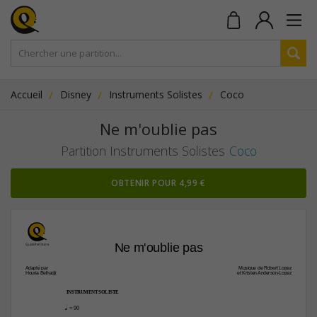
Accueil
Disney
Instruments Solistes
Coco
Ne m'oublie pas
Partition Instruments Solistes
Coco
OBTENIR POUR 4,99 €
Ne m'oublie pas
Adapté par
Musique de Robert Lopez
Houria Belhadji
et Kristen Anderson-Lopez
INSTRUMENT SOLISTE
q
 = 90