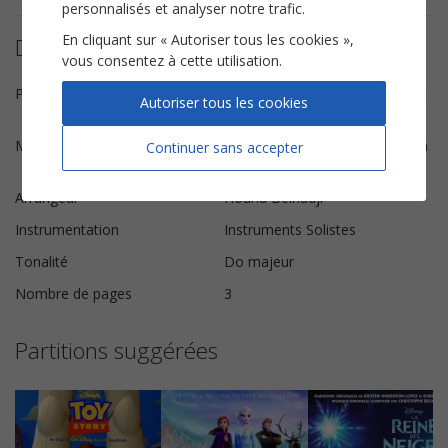
personnalisés et analyser notre trafic.
En cliquant sur « Autoriser tous les cookies »,
Détails de la partition
vous consentez à cette utilisation.
Paroles
Kristen Anderson-lopez, Robert
Autoriser tous les cookies
Lopez
Musique
Kristen Anderson-lopez, Kristen
Continuer sans accepter
Anderson-lopez
Arrangeur
Houria Belhadji
Instrumentation
Instruments Solistes
Tonalité
Do majeur
Nombre de pages
3
Partitions suggérées