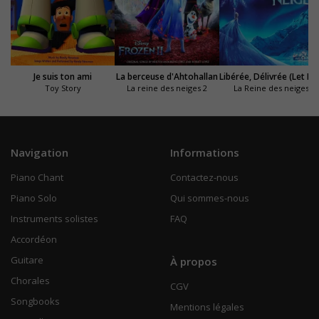
Je suis ton ami
La berceuse d'Ahtohallan
Libérée, Délivrée (L
Toy Story
La reine des neiges 2
La Reine des neiges
Navigation
Informations
Piano Chant
Contactez-nous
Piano Solo
Qui sommes-nous
Instruments solistes
FAQ
Accordéon
Guitare
À propos
Chorales
CGV
Songbooks
Mentions légales