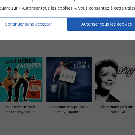
iquant sur « Autoriser tous les cookies », vous consentez à cette utilis
Continuer sans accepter
Autoriser tous les cookies
Sans vous
Tiens tiens tiens
La lune est morte
La maman des poissons
Mon manège à moi
Les Frères Jacques
Boby Lapointe
Edith Piaf