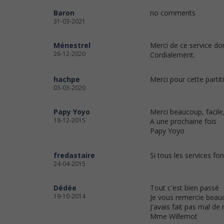
Baron
no comments
31-03-2021
Ménestrel
Merci de ce service don
26-12-2020
Cordialement.
hachpe
Merci pour cette partit
03-03-2020
Papy Yoyo
Merci beaucoup, facile, 
18-12-2015
A une prochaine fois
Papy Yoyo
fredastaire
Si tous les services fon
24-04-2015
Dédée
Tout c'est bien passé
19-10-2014
Je vous remercie beau
J'avais fait pas mal de
Mme Willemot