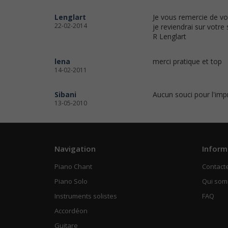
Lenglart
Je vous remercie de vo
22-02-2014
je reviendrai sur votre s
R Lenglart
lena
merci pratique et top
14-02-2011
Sibani
Aucun souci pour l'impre
13-05-2010
Navigation
Inform
Piano Chant
Contact
Piano Solo
Qui so
Instruments solistes
FAQ
Accordéon
Guitare