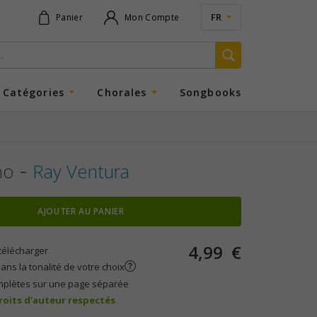
FR
Panier
Mon Compte
Catégories
Chorales
Songbooks
-
no
Ray Ventura
AJOUTER AU PANIER
4,99
€
télécharger
ans la tonalité de votre choix
mplètes sur une page séparée
droits d’auteur respectés