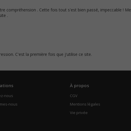
tre compréhension . Cette fois tout s'est bien passé, impeccable ! Me
ite .
ssion. C'est la première fois que j'utilise ce site.
ations
À propos
ez-nous
CGV
mmes-nous
Mentions légales
Vie privée