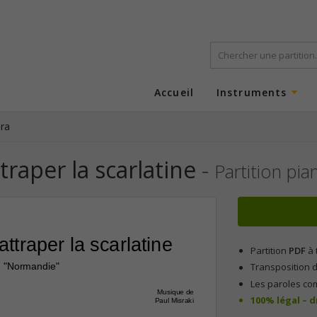
Accueil
Instruments
ra
raper la scarlatine
-
Partition pia
ttraper la scarlatine
Partition
PDF
à 
Transposition d
te "Normandie"
Les paroles co
Musique de
100% légal – 
Paul Misraki