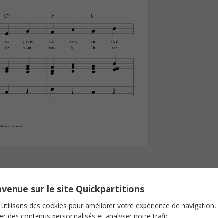
C7
F
C7






cir
cons
tan
ces
on
s'af
-
-
-
le
train
rou
le
On
ne
-























 Music France
venue sur le site Quickpartitions
utilisons des cookies pour améliorer votre expérience de navigation,
ser des contenus personnalisés et analyser notre trafic.