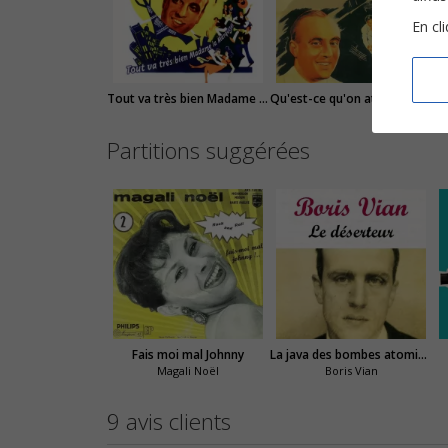
En cl
Tout va très bien Madame la Marquise
Qu'est-ce qu'on attend pour être heureux
Partitions suggérées
Fais moi mal Johnny
La java des bombes atomiques
Magali Noël
Boris Vian
9 avis clients