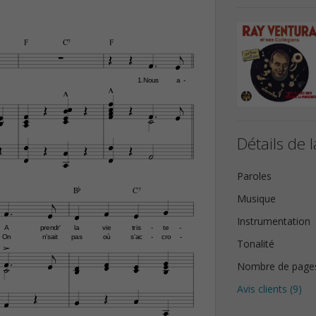
F
C7
F








1.Nous
a
-
























Détails de l









Paroles
Bb
C7


Musique






Instrumentation
A
prendr'
la
vie
tris
te
-
-

On
n'sait
pas
où
s'ac
cro
-
-
Tonalité














Nombre de page
Avis clients (
9
)





