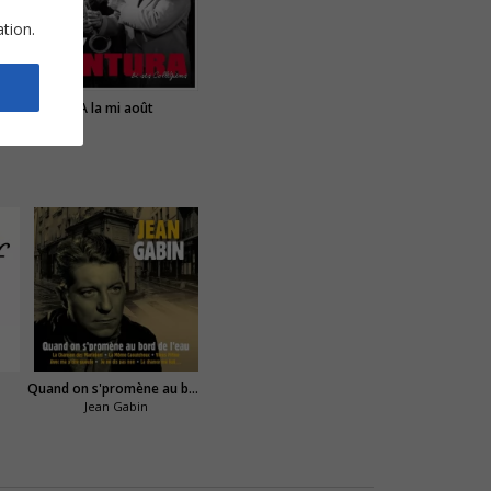
ation.
Tant je suis amoureux de vous
A la mi août
Quand on s'promène au bord de l'eau
Jean Gabin