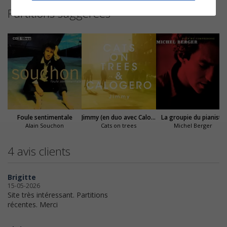
Partitions suggérées
Foule sentimentale
Jimmy (en duo avec Calogero)
La groupie du pianiste
Alain Souchon
Cats on trees
Michel Berger
4 avis clients
Brigitte
15-05-2026
Site très intéressant. Partitions
récentes. Merci