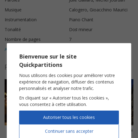
Musique
Calogero, Gioacchino Maurici
Instrumentation
Piano Chant
Tonalité
Do♯ mineur
Nombre de pages
7
Avis clients (
4
)
5
Bienvenue sur le site
Quickpartitions
Plus de partitions de Calogero
Nous utilisons des cookies pour améliorer votre
expérience de navigation, diffuser des contenus
personnalisés et analyser notre trafic.
En cliquant sur « Autoriser tous les cookies »,
vous consentez à cette utilisation.
Autoriser tous les cookies
Celui d'en bas (Edit)
Pomme C
On fait comme si
Continuer sans accepter