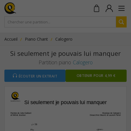
Accueil
Piano Chant
Calogero
Si seulement je pouvais lui manquer
Partition piano
Calogero
OBTENIR POUR 4,99 €
ÉCOUTER UN EXTRAIT
Si seulement je pouvais lui manquer
Paroles de Julie Gaillard
Musique de Calogero
et Michel Jourdan
Gioacchino Maurici et Laurent Feriol
q
 = 56
F©‹
G©(“4)