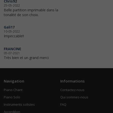
Chris92
25-05-2022
Belle partition imprimable dans la
tonalité de son choix.
Gali17
10-05-2022
Impeccable!!
FRANCINE
05-07-2021
Très bien et un grand merci
Navigation
Informations
Piano Chant
Contactez-nous
Piano Solo
Qui sommes-nous
Instruments solistes
FAQ
Accordéon