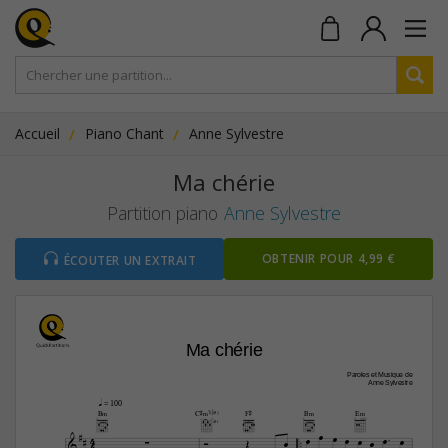
Accueil
Piano Chant
Anne Sylvestre
Ma chérie
Partition piano
Anne Sylvestre
OBTENIR POUR 4,99 €
ÉCOUTER UN EXTRAIT
Ma chérie
Paroles et Musique de
Anne Sylvestre
q
 = 100
B‹
C©‹7(b5)
F©
B‹
E‹


4fr




4











4

