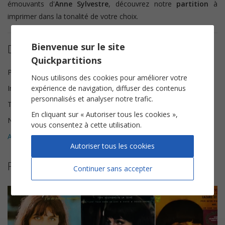
émouvants d'
Anne Sylvestre
, découvrez notre
partition
à
imprimer dans la tonalité de votre choix.
Bienvenue sur le site
Détails de la partition
Quickpartitions
Paroles et Musique
Anne Sylvestre
Nous utilisons des cookies pour améliorer votre
expérience de navigation, diffuser des contenus
Instrumentation
Piano Chant
personnalisés et analyser notre trafic.
Tonalité
Ré majeur
En cliquant sur « Autoriser tous les cookies »,
Nombre de pages
4
vous consentez à cette utilisation.
Avis clients (
1
)
5
Autoriser tous les cookies
Plus de partitions de Anne Sylvestre
Continuer sans accepter