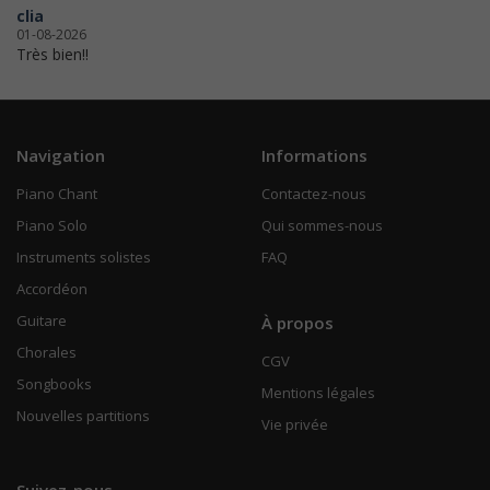
clia
01-08-2026
Très bien!!
Navigation
Informations
Piano Chant
Contactez-nous
Piano Solo
Qui sommes-nous
Instruments solistes
FAQ
Accordéon
Guitare
À propos
Chorales
CGV
Songbooks
Mentions légales
Nouvelles partitions
Vie privée
Suivez-nous