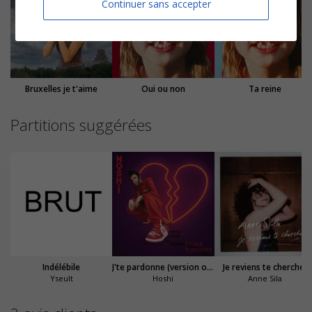
Continuer sans accepter
Bruxelles je t'aime
Oui ou non
Ta reine
Partitions suggérées
Indélébile
J'te pardonne (version orchestrale)
Je reviens te chercher
Yseult
Hoshi
Anne Sila