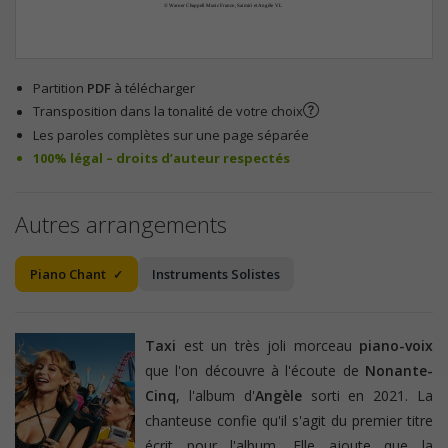
© Warner Chappell Music France, Saimiri et Angèle VL
Partition
PDF
à télécharger
Transposition dans la tonalité de votre choix
Les paroles complètes sur une page séparée
100% légal – droits d’auteur respectés
Autres arrangements
Piano Chant
Instruments Solistes
Taxi
est un très joli morceau
piano-voix
que l'on découvre à l'écoute de
Nonante-
Cinq
, l'album d'
Angèle
sorti en 2021. La
chanteuse confie qu'il s'agit du premier titre
écrit pour l'album. Elle ajoute que la