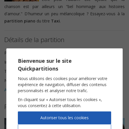
chanson est par ailleurs un "bel hommage aux histoires
d'amour." D'humeur un peu mélancolique ? Essayez-vous à la
partition piano
du titre
Taxi
.
Détails de la partition
Paroles et Musique
Angèle
Bienvenue sur le site
Instrumentation
Piano Chant
Quickpartitions
Tonalité
Do majeur
Nous utilisons des cookies pour améliorer votre
Nombre de pages
8
expérience de navigation, diffuser des contenus
Avis clients (
2
)
4
personnalisés et analyser notre trafic.
En cliquant sur « Autoriser tous les cookies »,
Plus de partitions de Angèle
vous consentez à cette utilisation.
Autoriser tous les cookies