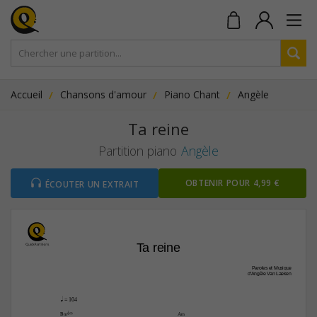
Accueil
Chansons d'amour
Piano Chant
Angèle
Ta reine
Partition piano
Angèle
OBTENIR POUR 4,99 €
ÉCOUTER UN EXTRAIT
Ta reine
Paroles et Musique
d'Angèle Van Laeken
q
 = 104
B‹(b5)
A‹