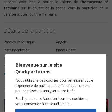
parvient avec brio à porter le thème de
l'
homosexualité
féminine
sur le devant de la scène. Voici la
partition
de la
version album
du titre
Ta reine
.
Détails de la partition
Paroles et Musique
Angèle
Instrumentation
Piano Chant
Tonalité
Do majeur
Bienvenue sur le site
Nombre de pages
6
Quickpartitions
Avis clients (
4
)
4,5
Nous utilisons des cookies pour améliorer votre
expérience de navigation, diffuser des contenus
Plus de partitions de Angèle
personnalisés et analyser notre trafic.
En cliquant sur « Autoriser tous les cookies »,
vous consentez à cette utilisation.