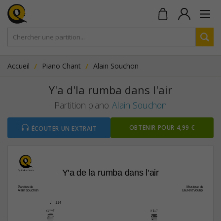
Accueil
Piano Chant
Alain Souchon
Y'a d'la rumba dans l'air
Partition piano
Alain Souchon
OBTENIR POUR 4,99 €
ÉCOUTER UN EXTRAIT
Y'a de la rumba dans l'air
Paroles de
Musique de
Alain Souchon
Laurent Voulzy
q
 = 114
GŒ„Š7
F©‹7