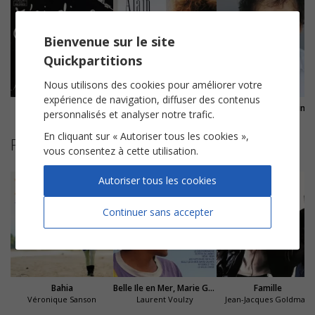
Bienvenue sur le site
Quickpartitions
Nous utilisons des cookies pour améliorer votre
expérience de navigation, diffuser des contenus
J'ai dix ans
Quand je serai K.O.
L'amour à la machine
personnalisés et analyser notre trafic.
En cliquant sur « Autoriser tous les cookies »,
Partitions suggérées
vous consentez à cette utilisation.
Autoriser tous les cookies
Continuer sans accepter
Bahia
Belle Ile en Mer, Marie Galante
Famille
Véronique Sanson
Laurent Voulzy
Jean-Jacques Goldman