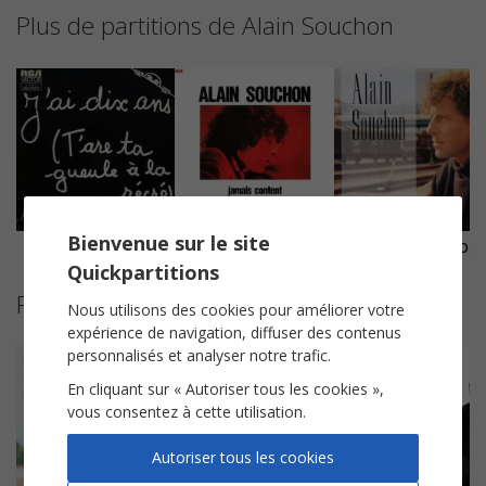
Plus de partitions de Alain Souchon
Bienvenue sur le site
J'ai dix ans
Y'a d'la rumba dans l'air
Quand je serai K.O.
Quickpartitions
Partitions suggérées
Nous utilisons des cookies pour améliorer votre
expérience de navigation, diffuser des contenus
personnalisés et analyser notre trafic.
En cliquant sur « Autoriser tous les cookies »,
vous consentez à cette utilisation.
Autoriser tous les cookies