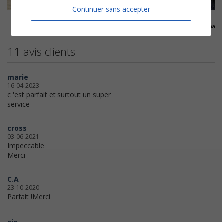
Continuer sans accepter
Bahia
Belle Ile en Mer, Marie Galante
Famille
Véronique Sanson
Laurent Voulzy
Jean-Jacques Goldman
11 avis clients
marie
16-04-2023
c 'est parfait et surtout un super
service
cross
03-06-2021
Impeccable
Merci
C.A
23-10-2020
Parfait !Merci
cjp