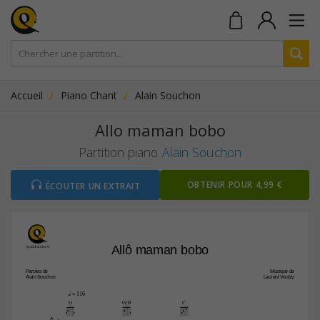
Accueil
Piano Chant
Alain Souchon
Allo maman bobo
Partition piano
Alain Souchon
OBTENIR POUR 4,99 €
ÉCOUTER UN EXTRAIT
Allô maman bobo
Paroles de
Musique de
Alain Souchon
Laurent Voulzy
q
 = 116
G
G/B
C
