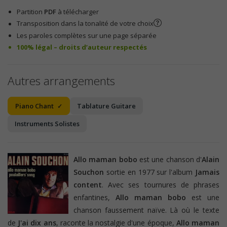
Partition
PDF
à télécharger
Transposition dans la tonalité de votre choix
Les paroles complètes sur une page séparée
100% légal – droits d’auteur respectés
Autres arrangements
Piano Chant
Tablature Guitare
Instruments Solistes
Allo maman bobo
est une chanson d'
Alain
Souchon
sortie en 1977 sur l'album
Jamais
content
. Avec ses tournures de phrases
enfantines,
Allo maman bobo
est une
chanson faussement naïve. Là où le texte
de
J'ai dix ans
, raconte la nostalgie d'une époque,
Allo maman