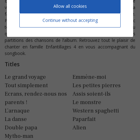
Enfantillages ça continue ! Les nouveaux invités de ce quatrième
Allow all cookies
volet sont nombreux, on retrouve entre autres Calogero, la
famille Souchon, Youssou N’Dour. Mais la recette est la même.
Continue without accepting
Passant de la musique pop à la salsa, Aldebert se penche avec
tendresse et espièglerie sur les sujets plus ou moins sérieux du
quotidien. A nouveau nous sommes ravis d’avoir réalisé les
partitions des chansons de l’album. Retrouvez tout le plaisir de
chanter en famille Enfantillages 4 en vous accompagnant du
songbook.
Titles
Le grand voyage
Emmène-moi
Tout simplement
Les petites pierres
Ecrans, rendez-nous nos
Assis soient-ils
parents !
Le monstre
L’arnaque
Western spaghetti
La danse
Paparfait
Double papa
Alien
Mytho-man