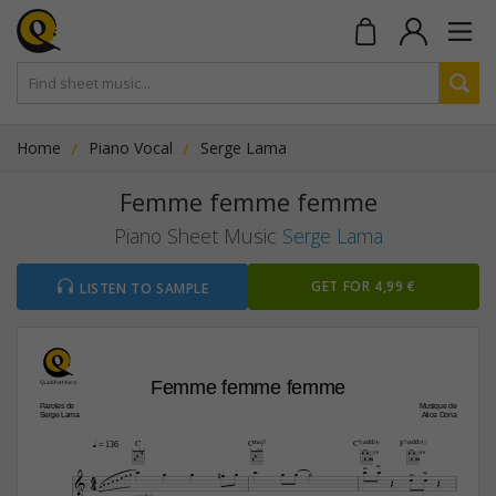
Home
Piano Vocal
Serge Lama
Femme femme femme
Piano Sheet Music
Serge Lama
GET FOR 4,99 €
LISTEN TO SAMPLE
Femme femme femme
Paroles de
Musique de
Serge Lama
Alice Dona
C
CŒ„Š7
C7(„ˆˆ13)
F7(„ˆˆ13)
q
 = 136
3fr
8fr


















4







4









