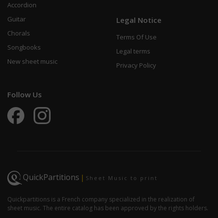
Accordion
Guitar
Legal Notice
Chorals
Terms Of Use
Songbooks
Legal terms
New sheet music
Privacy Policy
Follow Us
QuickPartitions
|
Sheet Music to print
Quickpartitions is a French company specialized in the realization of
sheet music. The entire catalog has been approved by the rights holders.