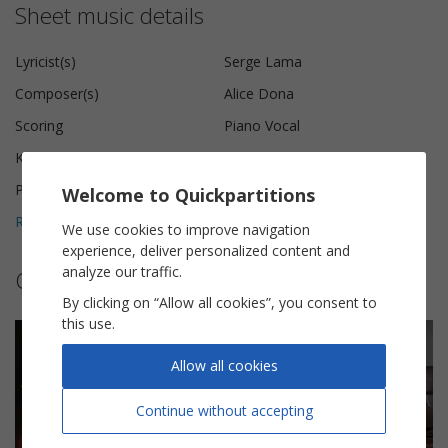
Sheet music details
Lyricist(s)
Serge Lama
Composer(s)
Alice Dona
Scoring
Piano Vocal
Key
C major
Pages
6
Welcome to Quickpartitions
Reviews (
3
)
5
We use cookies to improve navigation
experience, deliver personalized content and
analyze our traffic.
Other sheet music by Serge Lama
By clicking on “Allow all cookies”, you consent to
this use.
Allow all cookies
Continue without accepting