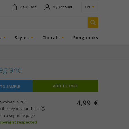
EN
View Cart
My Account
s
Styles
Chorals
Songbooks
Legrand
ADD TO CART
 TO SAMPLE
4,99
€
 download in
PDF
n the key of your choice
s on a separate page
copyright respected