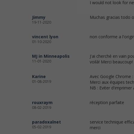
I would not look for n
Jimmy
Muchas gracias todo 
19-11-2020
vincent lyon
non conforme a l'origi
01-10-2020
MJ in Minneapolis
J'ai cherché en vain po
11-01-2020
voilà! Merci beaucoup!
Karine
Avec Google Chrome : l
01-08-2019
Merci aux équipes tech
NB : Eviter d'imprimer 
rouxraym
réception parfaite
08-02-2019
paradoxalnet
service technique effic
05-02-2019
merci