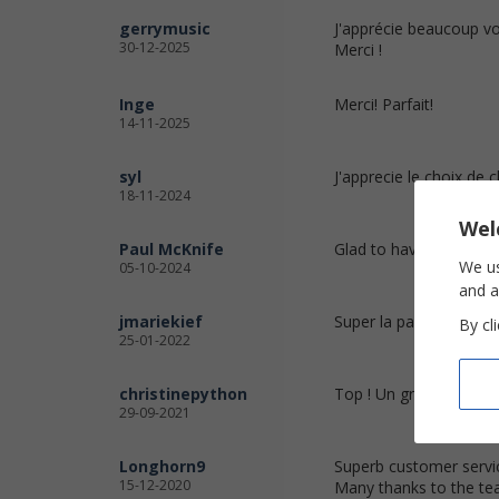
gerrymusic
J'apprécie beaucoup vo
30-12-2025
Merci !
Inge
Merci! Parfait!
14-11-2025
syl
J'apprecie le choix de c
18-11-2024
Wel
Paul McKnife
Glad to have found an 
We us
05-10-2024
and a
jmariekief
Super la partition
By cl
25-01-2022
christinepython
Top ! Un grand merci !
29-09-2021
Longhorn9
Superb customer servic
15-12-2020
Many thanks to the te