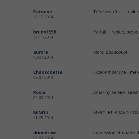
Patoune
Très bien c'est simple e
12-12-2014
bruno1958
Parfait !!! rapide, prop
17-11-2014
aurore
Merci Beaucoup!
10-07-2014
Chansonette
Excellent service - merc
08-07-2014
Rosie
Amazing service! Great
22-05-2014
MINOU
MERCI ET BRAVO POUR
11-05-2014
drinedraw
Impression et qualité d
02-03-2014