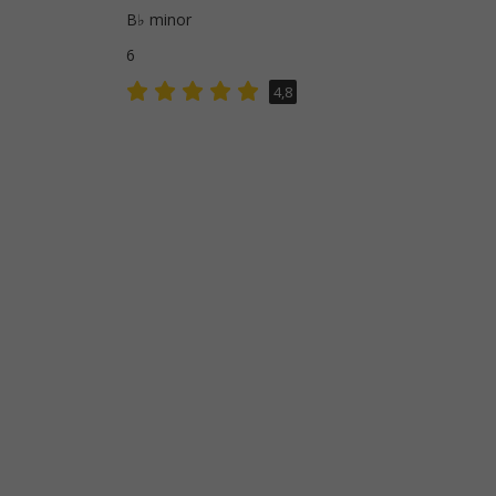
B♭ minor
6
4,8