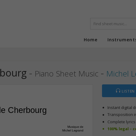
Home
Instrument
rbourg
-
-
Piano Sheet Music
Michel 
LISTEN
Instant digital
de Cherbourg 
Transposition i
Complete lyric
Musique de
100% legal – 
Michel Legrand