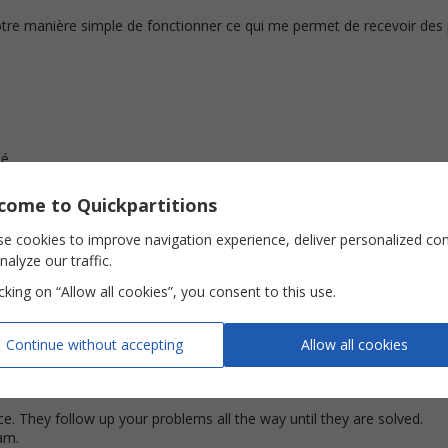
tre manière simple de fonctionner ce qui me permet de recevoir des p
lé
come to Quickpartitions
opportunity to print the score including chorus and verse! PMcK
e cookies to improve navigation experience, deliver personalized co
nalyze our traffic.
icking on “Allow all cookies”, you consent to this use.
Continue without accepting
Allow all cookies
e. They follow up your problems all the way until they are solved.
am.