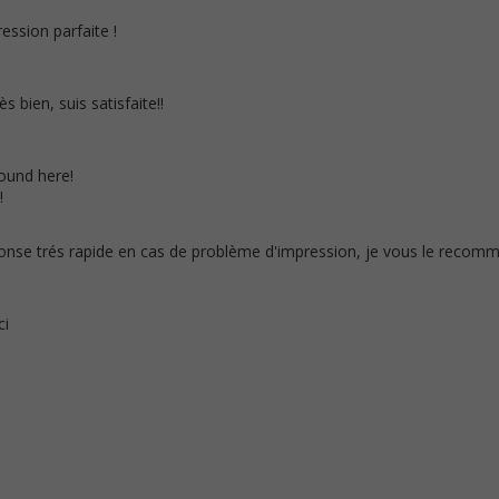
ression parfaite !
s bien, suis satisfaite!!
found here!
!
réponse trés rapide en cas de problème d'impression, je vous le reco
ci