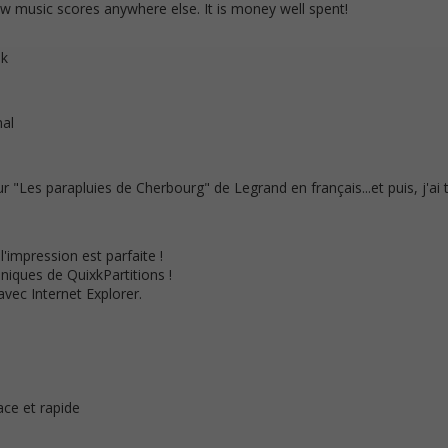
ew music scores anywhere else. It is money well spent!
ok
nal
ur "Les parapluies de Cherbourg" de Legrand en français...et puis, j'ai 
'impression est parfaite !
niques de QuixkPartitions !
avec Internet Explorer.
ace et rapide