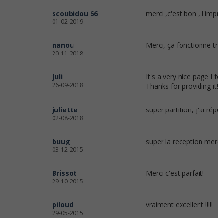
scoubidou 66
merci ,c'est bon , l'imp
01-02-2019
nanou
Merci, ça fonctionne trè
20-11-2018
Juli
It's a very nice page I 
26-09-2018
Thanks for providing it!
juliette
super partition, j'ai 
02-08-2018
buug
super la reception mer
03-12-2015
Brissot
Merci c'est parfait!
29-10-2015
piloud
vraiment excellent !!!!!
29-05-2015