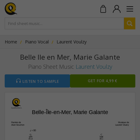
Home
Piano Vocal
Laurent Voulzy
Belle Ile en Mer, Marie Galante
Piano Sheet Music
Laurent Voulzy
GET FOR 4,99 €
LISTEN TO SAMPLE
Belle-Île-en-Mer, Marie Galante
Paroles de
Musique de
Alain Souchon
Laurent Voulzy
q
 = 80
G
C