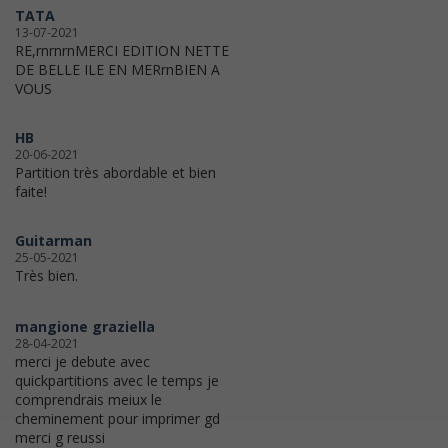
TATA
13-07-2021
RE,rnrnrnMERCI EDITION NETTE
DE BELLE ILE EN MERrnBIEN A
VOUS
HB
20-06-2021
Partition très abordable et bien
faite!
Guitarman
25-05-2021
Très bien.
mangione graziella
28-04-2021
merci je debute avec
quickpartitions avec le temps je
comprendrais meiux le
cheminement pour imprimer gd
merci g reussi