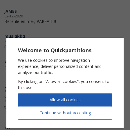
jAMES
02-12-2020
Belle-ile-en-mer, PARFAIT !!
musiqkkq
24-10-2020
merci trop cool
Welcome to Quickpartitions
We use cookies to improve navigation
Baron
experience, deliver personalized content and
24-05-2020
Is enchantment é
analyze our traffic.
By clicking on “Allow all cookies”, you consent to
Livuname
this use.
14-05-2020
Ok pour l'impression
Allow all cookies
N'hésitez pas à grossir la taille des
tablatures votre public n'a pas que
Continue without accepting
des yeux jeunes ;)
Vio