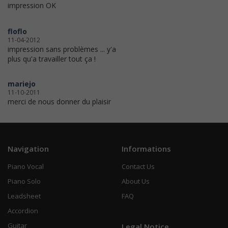
impression OK
floflo
11-04-2012
impression sans problèmes ... y'a
plus qu'a travailler tout ça !
mariejo
11-10-2011
merci de nous donner du plaisir
Navigation
Informations
Piano Vocal
Contact Us
Piano Solo
About Us
Leadsheet
FAQ
Accordion
Guitar
Legal Notice