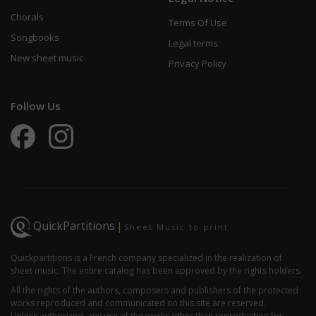
Chorals
Terms Of Use
Songbooks
Legal terms
New sheet music
Privacy Policy
Follow Us
QuickPartitions
|
Sheet Music to print
Quickpartitions is a French company specialized in the realization of
sheet music. The entire catalog has been approved by the rights holders.
All the rights of the authors, composers and publishers of the protected
works reproduced and communicated on this site are reserved.
Unless authorized, any use of the works other than reproduction for