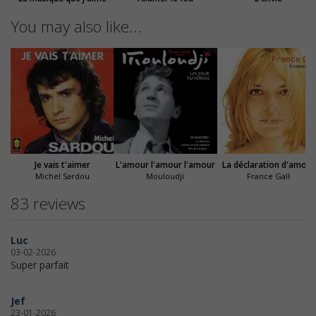
You may also like...
Je vais t'aimer
L'amour l'amour l'amour
La déclaration d'amour
Michel Sardou
Mouloudji
France Gall
83 reviews
Luc
03-02-2026
Super parfait
Jef
23-01-2026