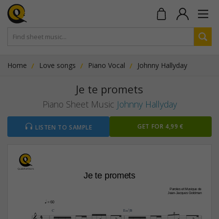
Home
Love songs
Piano Vocal
Johnny Hallyday
Je te promets
Piano Sheet Music
Johnny Hallyday
GET FOR 4,99 €
LISTEN TO SAMPLE
Je te promets
Paroles et Musique de
Jean-Jacques Goldman
q
 = 60
C
E‹7/B
4
3




4





