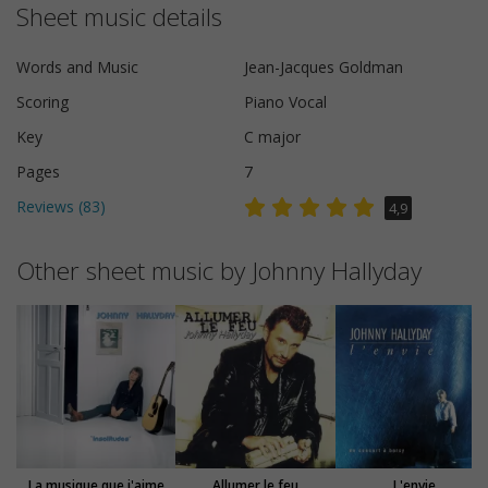
Sheet music details
Words and Music
Jean-Jacques Goldman
Scoring
Piano Vocal
Key
C major
Pages
7
Reviews (
83
)
4,9
Other sheet music by Johnny Hallyday
La musique que j'aime
Allumer le feu
L'envie