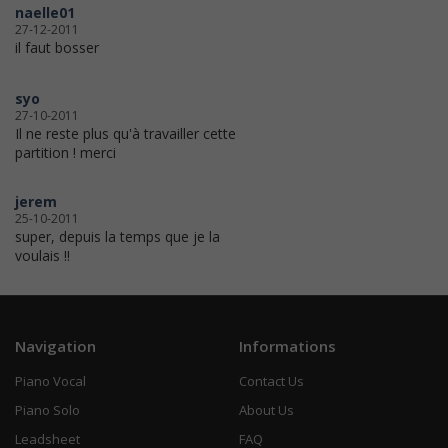
naelle01
27-12-2011
il faut bosser
syo
27-10-2011
Il ne reste plus qu'à travailler cette
partition ! merci
jerem
25-10-2011
super, depuis la temps que je la
voulais !!
Navigation
Informations
Piano Vocal
Contact Us
Piano Solo
About Us
Leadsheet
FAQ