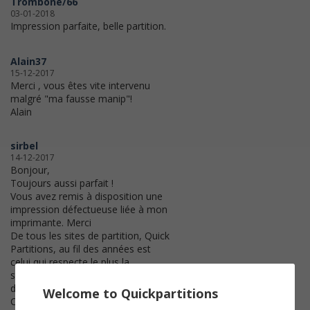
Trombone/66
03-01-2018
Impression parfaite, belle partition.
Alain37
15-12-2017
Merci , vous êtes vite intervenu
malgré "ma fausse manip"!
Alain
sirbel
14-12-2017
Bonjour,
Toujours aussi parfait !
Vous avez remis à disposition une
impression défectueuse liée à mon
imprimante. Merci
De tous les sites de partition, Quick
Partitions, au fil des années est
celui qui respecte le plus la
structure originelle de la partition
de l'auteur, à la note près...!
Welcome to Quickpartitions
Cordialement,