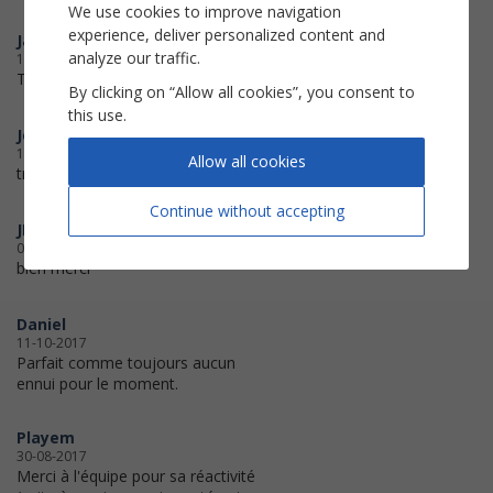
We use cookies to improve navigation
experience, deliver personalized content and
Jack
analyze our traffic.
11-12-2017
Très bien. Merci
By clicking on “Allow all cookies”, you consent to
this use.
Jennifire
11-12-2017
Allow all cookies
très bien!
Continue without accepting
JL
09-12-2017
bien merci
Daniel
11-10-2017
Parfait comme toujours aucun
ennui pour le moment.
Playem
30-08-2017
Merci à l'équipe pour sa réactivité