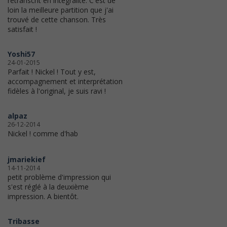
retranscrit en intégralité. C'est de
loin la meilleure partition que j'ai
trouvé de cette chanson. Très
satisfait !
Yoshi57
24-01-2015
Parfait ! Nickel ! Tout y est,
accompagnement et interprétation
fidèles à l'original, je suis ravi !
alpaz
26-12-2014
Nickel ! comme d'hab
jmariekief
14-11-2014
petit problème d'impression qui
s'est réglé à la deuxième
impression. A bientôt.
Tribasse