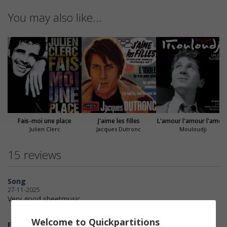
You may also like...
Fais-moi une place
J'aime les filles
L'amour l'amour l'amou
Julien Clerc
Jacques Dutronc
Mouloudji
15 reviews
Song
27-11-2025
Very good sheetmusic
Welcome to Quickpartitions
Fanfan35