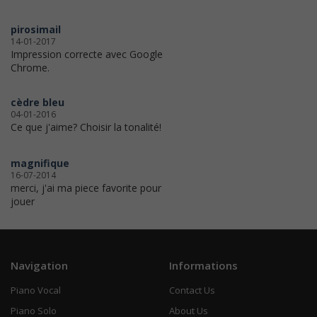
pirosimail
14-01-2017
Impression correcte avec Google
Chrome.
cèdre bleu
04-01-2016
Ce que j'aime? Choisir la tonalité!
magnifique
16-07-2014
merci, j'ai ma piece favorite pour
jouer
Navigation
Informations
Piano Vocal
Contact Us
Piano Solo
About Us