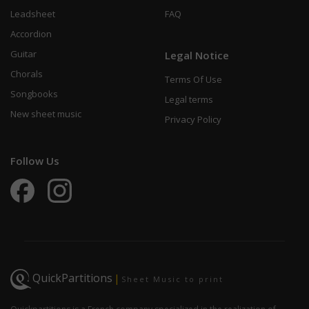
Leadsheet
FAQ
Accordion
Guitar
Legal Notice
Chorals
Terms Of Use
Songbooks
Legal terms
New sheet music
Privacy Policy
Follow Us
QuickPartitions
|
Sheet Music to print