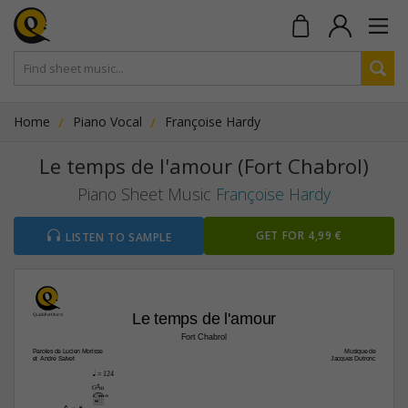
Home
Piano Vocal
Françoise Hardy
Le temps de l'amour (Fort Chabrol)
Piano Sheet Music
Françoise Hardy
GET FOR 4,99 €
LISTEN TO SAMPLE
Le temps de l'amour
Fort Chabrol
Paroles de Lucien Morisse
Musique de
et  André Salvet
Jacques Dutronc
q
 = 124
G#m
4fr

