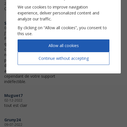
28-05-2023
We use cookies to improve navigation
C'est bon. Merci.
experience, deliver personalized content and
analyze our traffic.
Sylvie
By clicking on “Allow all cookies”, you consent to
07-04-2023
J'ai fini par imprimer à partir du
this use.
PDF. Par contre je remarque que
quand l'aperçu n'est pas conforme
Allow all cookies
on me déduit une impression
même si j'annule l'opération, c'est
Continue without accepting
pourquoi je vous reviens plutôt que
d'essayer de récupérer ma partition
autrement. Je vous remercie
cependant de votre support
indéfectible.
Muguet7
02-12-2022
tout est clair
Gruny24
09-07-2022