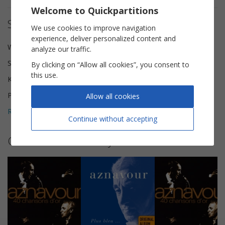
Welcome to Quickpartitions
Sheet music details
We use cookies to improve navigation
experience, deliver personalized content and
Words and Music
Charles Aznavour
analyze our traffic.
Scoring
Lead Sheet
By clicking on “Allow all cookies”, you consent to
this use.
Key
D minor
Pages
3
Allow all cookies
Reviews (
3
)
5
Continue without accepting
Other sheet music by Charles Aznavour