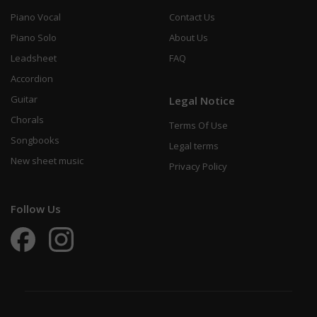
Piano Vocal
Contact Us
Piano Solo
About Us
Leadsheet
FAQ
Accordion
Guitar
Legal Notice
Chorals
Terms Of Use
Songbooks
Legal terms
New sheet music
Privacy Policy
Follow Us