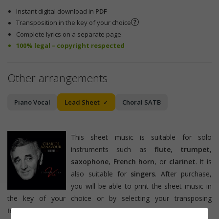
Instant digital download in
PDF
Transposition in the key of your choice
Complete lyrics on a separate page
100% legal – copyright respected
Other arrangements
Piano Vocal
Lead Sheet
Choral SATB
This sheet music is suitable for solo
instruments such as
flute
,
trumpet
,
saxophone
,
French horn
, or
clarinet
. It is
also suitable for
singers
. After purchase,
you will be able to print the sheet music in
the key of your choice or by selecting your transposing
instrument
.