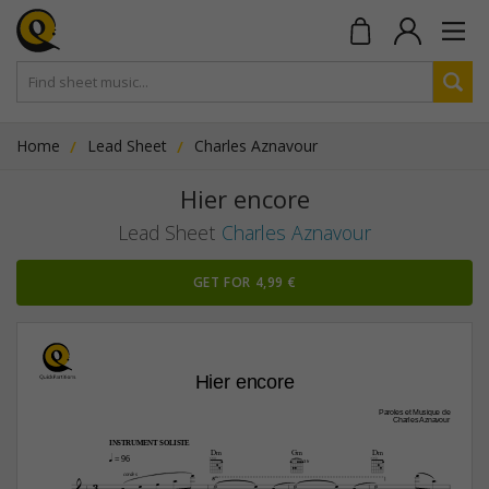
Home
Lead Sheet
Charles Aznavour
Hier encore
Lead Sheet
Charles Aznavour
GET FOR 4,99 €
Hier encore
Paroles et Musique de
Charles Aznavour
INSTRUMENT SOLISTE
D‹
G‹
D‹
q
 = 96

3fr





3
cordes










