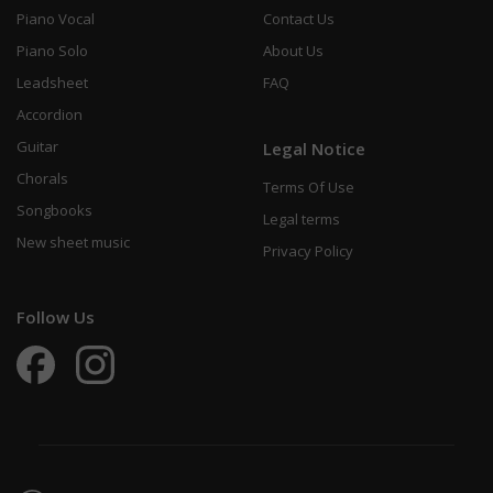
Piano Vocal
Contact Us
Piano Solo
About Us
Leadsheet
FAQ
Accordion
Guitar
Legal Notice
Chorals
Terms Of Use
Songbooks
Legal terms
New sheet music
Privacy Policy
Follow Us