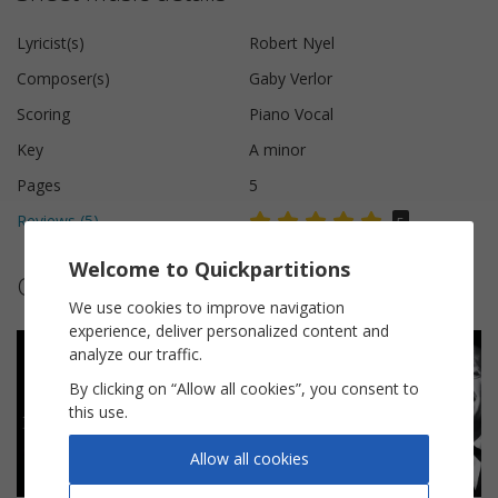
Lyricist(s)
Robert Nyel
Composer(s)
Gaby Verlor
Scoring
Piano Vocal
Key
A minor
Pages
5
Reviews (
5
)
5
Welcome to Quickpartitions
Other sheet music by Bourvil
We use cookies to improve navigation
experience, deliver personalized content and
analyze our traffic.
By clicking on “Allow all cookies”, you consent to
this use.
Allow all cookies