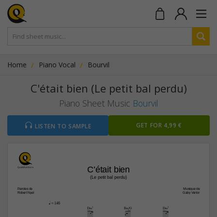
Home
Piano Vocal
Bourvil
C'était bien (Le petit bal perdu)
Piano Sheet Music
Bourvil
GET FOR 4,99 €
LISTEN TO SAMPLE
C’était bien
(Le petit bal perdu)
Paroles de
Musique de
Robert Nyel
Gaby Verlor
q
 = 146
D‹7
E‹/G
D‹7