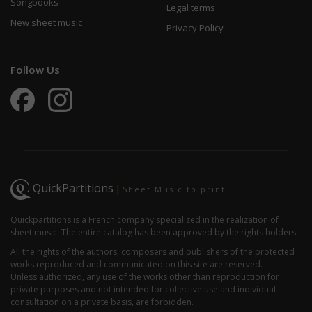
Songbooks
Legal terms
New sheet music
Privacy Policy
Follow Us
QuickPartitions
|
Sheet Music to print
Quickpartitions is a French company specialized in the realization of
sheet music. The entire catalog has been approved by the rights holders.
All the rights of the authors, composers and publishers of the protected
works reproduced and communicated on this site are reserved.
Unless authorized, any use of the works other than reproduction for
private purposes and not intended for collective use and individual
consultation on a private basis, are forbidden.