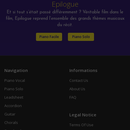
Epilogue
Et si tout s’était passé différemment ? Véritable film dans le
film, Epilogue reprend l’ensemble des grands thèmes musicaux
du récit.
Piano Facile
Piano Solo
Navigation
Informations
Piano Vocal
Contact Us
Piano Solo
About Us
Leadsheet
FAQ
Accordion
Guitar
Legal Notice
Chorals
Terms Of Use