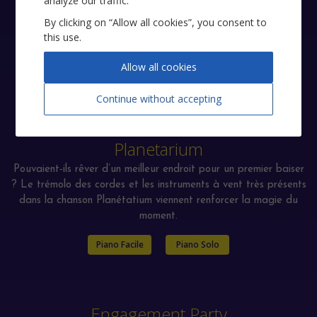
analyze our traffic.
(Emma Stone), City of Stars est rapidement devenue la
chanson phare du film. Elle a été récompensée d’un Oscar et
By clicking on “Allow all cookies”, you consent to
this use.
d’un Golden Globe dans la catégorie meilleure chanson
originale de l’année.
Allow all cookies
Piano Facile
Piano Chant
Continue without accepting
Planetarium
Pouvaient-ils rêver d’un meilleur endroit pour un premier baiser
? Le trémolo des cordes et les instruments à vent très présents
dans la chanson Planétatium viennent renforcer la magie du
moment.
Piano Facile
Piano Solo
Engagement Party