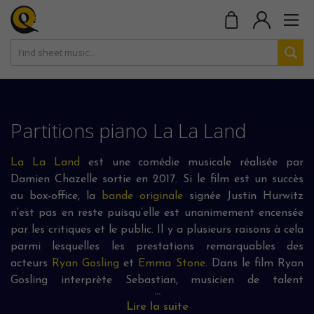
Partitions piano La La Land
La La Land
est une comédie musicale réalisée par
Damien Chazelle sortie en 2017. Si le film est un succès
au box-office, la
bande originale
signée Justin Hurwitz
n’est pas en reste puisqu’elle est unanimement encensée
par les critiques et le public. Il y a plusieurs raisons à cela
parmi lesquelles les prestations remarquables des
acteurs
Ryan Gosling
et
Emma Stone
. Dans le film Ryan
Gosling interprète Sebastian, musicien de talent
...
souhaitant ouvrir son club de jazz. A noter que c’est bien
Lire la suite