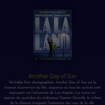
l’acteur qui joue du
piano
sur toutes les scènes du film !
Emma Stone quant à elle est Mia, actrice en quête de
succès. Son interprétation lors du titre
Audition
est
tellement remarquable que la chanson a pu être
enregistrée en live ! La réalité et la fiction se mêlent donc
et créent une alchimie qui s’illustre notamment sur les
magnifiques duos
City of Stars
et du déjà mythique
Mia
and Sebastian’s Theme
.
Les
partitions piano officielles
du film La la land,
validées
par le compositeur
, sont maintenant disponibles.
Replongez dans la magie de ce film récompensé aux
Oscars
et aux
Golden Globes
.
Another Day of Sun
Véritable fête chorégraphiée, Another Day of Sun est la
chanson d’ouverture du film, séquence où tous les acteurs sont
regroupés sur l’autoroute de Los Angeles. La scène est
inspirée du quotidien du réalisateur Damien Chazelle, le rythme
de la chanson évoquant l’animation des rues de la ville.