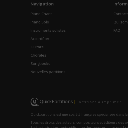
Navigation
Inform
Piano Chant
Contact
Piano Solo
Qui so
Instruments solistes
FAQ
Accordéon
Guitare
Chorales
Songbooks
Nouvelles partitions
QuickPartitions
|
Partitions à imprimer
Quickpartitions est une société française spécialisée dans la
Tous les droits des auteurs, compositeurs et éditeurs des 
Sauf autorisation, toute utilisation des oeuvres autre que la r