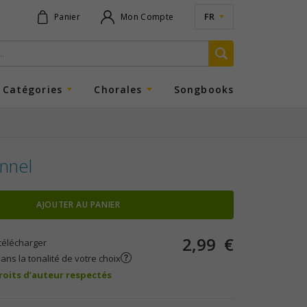
FR
Panier
Mon Compte
Catégories
Chorales
Songbooks
onnel
AJOUTER AU PANIER
2,99
€
télécharger
ans la tonalité de votre choix
droits d’auteur respectés