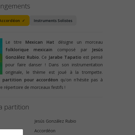
angements
Accordéon
Instruments Solistes
Le titre
Mexican Hat
désigne un morceau
folklorique mexicain
composé par
Jesús
González Rubio
. Ce
Jarabe Tapatio
est pensé
pour faire danser ! Dans son instrumentation
originale, le thème est joué à la trompette.
e
partition pour accordéon
qu'on n'hésite pas à
e répertoire de morceaux festifs !
a partition
Jesús González Rubio
Accordéon