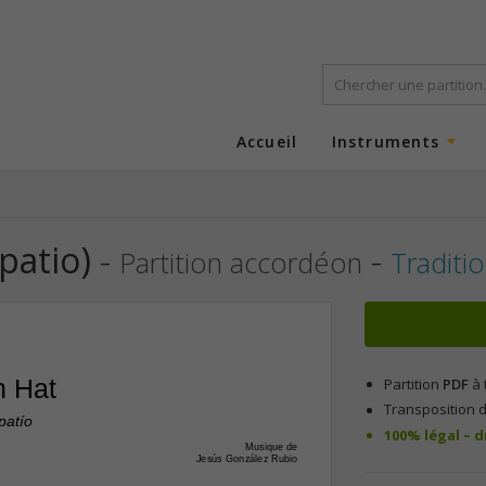
Accueil
Instruments
patio)
-
-
Partition accordéon
Traditi
n Hat
Partition
PDF
à 
Transposition d
patío
100% légal – 
Musique de
Jesús González Rubio