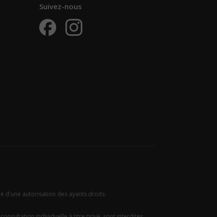
Suivez-nous
ié d'une autorisation des ayants droits.
onsultation individuelle à titre privé, sont interdites.