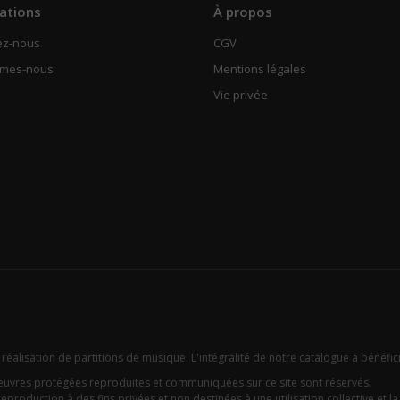
ations
À propos
ez-nous
CGV
mmes-nous
Mentions légales
Vie privée
 réalisation de partitions de musique. L'intégralité de notre catalogue a bénéfic
oeuvres protégées reproduites et communiquées sur ce site sont réservés.
eproduction à des fins privées et non destinées à une utilisation collective et la c