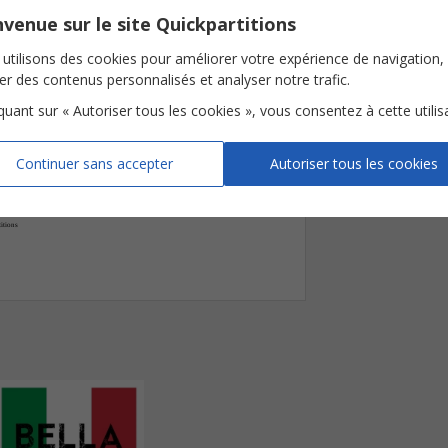
Tonalité
venue sur le site Quickpartitions

Nombre de page
1.







utilisons des cookies pour améliorer votre expérience de navigation,






ser des contenus personnalisés et analyser notre trafic.
iquant sur « Autoriser tous les cookies », vous consentez à cette utilis




F










Continuer sans accepter
Autoriser tous les cookies
itions