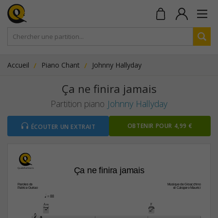
Accueil
Piano Chant
Johnny Hallyday
Ça ne finira jamais
Partition piano
Johnny Hallyday
OBTENIR POUR 4,99 €
ÉCOUTER UN EXTRAIT
Ça ne finira jamais
Paroles de
Musique de Gioacchino
Patrice Guirao
et Calogero Maurici
q
 = 88
A‹
F
4


