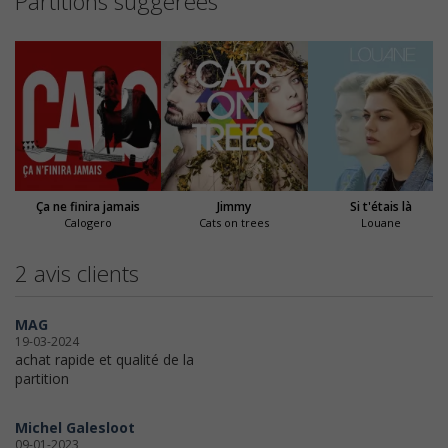
Partitions suggérées
Ça ne finira jamais
Jimmy
Si t'étais là
Calogero
Cats on trees
Louane
2 avis clients
MAG
19-03-2024
achat rapide et qualité de la
partition
Michel Galesloot
09-01-2023