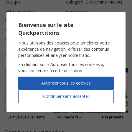
Musique
Calogero, Gioacchino Maurici
Instrumentation
Piano Chant
Tonalité
Do majeur
Bienvenue sur le site
Nombre de pages
7
Quickpartitions
Avis clients (
2
)
5
Nous utilisons des cookies pour améliorer votre
expérience de navigation, diffuser des contenus
Plus de partitions de Johnny Hallyday
personnalisés et analyser notre trafic.
En cliquant sur « Autoriser tous les cookies »,
vous consentez à cette utilisation.
Autoriser tous les cookies
Continuer sans accepter
La musique que j'aime
Allumer le feu
Je te promets