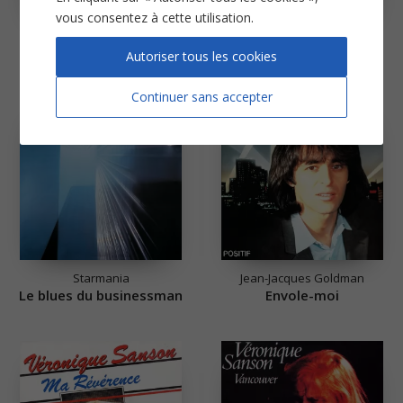
vous consentez à cette utilisation.
Téléphone
Jeanne Moreau
Un autre monde
Le tourbillon
Autoriser tous les cookies
Continuer sans accepter
Starmania
Jean-Jacques Goldman
Le blues du businessman
Envole-moi