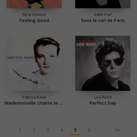
Nina Simone
Edith Piaf
Feeling Good
Sous le ciel de Paris
Patricia Kaas
Lou Reed
Mademoiselle chante le blues
Perfect Day
1
2
3
4
5
6
...
54