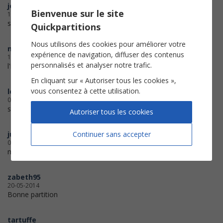
jodebeno
Bienvenue sur le site
15-05-2015
super impression merci
Quickpartitions
Nous utilisons des cookies pour améliorer votre
nancy
expérience de navigation, diffuser des contenus
16-04-2015
personnalisés et analyser notre trafic.
l'impression c'est tres bien passer
En cliquant sur « Autoriser tous les cookies »,
vous consentez à cette utilisation.
lolottecrea
05-11-2014
superbe chanson
Autoriser tous les cookies
Continuer sans accepter
julien
02-10-2014
merci à vous
zabeth95
20-05-2014
Bonne partition
tartuffe