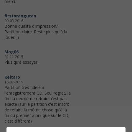
merci
firstorangutan
09-03-2016
Bonne qualité d'impression/
Partition claire. Reste plus qu'à la
jouer. ;)
Mag06
02-11-2015
Plus qu'à essayer.
Keitaro
16-07-2015
Partition très fidèle à
l'enregistrement CD. Seul regret, la
fin du deuxième refrain n'est pas
exacte (sur la partition c'est inscrit
de refaire la même chose qu'à la
fin du premier alors que sur le CD,
c'est différent)