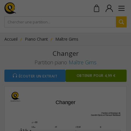
Accueil
Piano Chant
Maître Gims
Changer
Partition piano
Maître Gims
OBTENIR POUR 4,99 €
ÉCOUTER UN EXTRAIT
Changer
Paroles et Musique de
Gandhi Djuna et Renaud Rebillaud
q
 = 80


G©‹
F©
C©/E©
E
4

