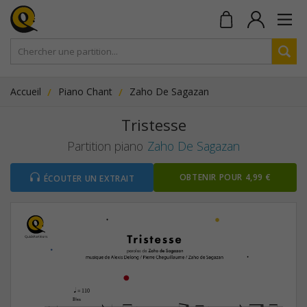
Accueil
Piano Chant
Zaho De Sagazan
Tristesse
Partition piano
Zaho De Sagazan
OBTENIR POUR 4,99 €
ÉCOUTER UN EXTRAIT
q
 = 110



B¨‹
4
