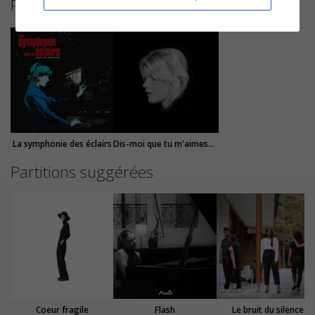
Plus de partitions de Zaho De Sagazan
La symphonie des éclairs
Dis-moi que tu m'aimes (modular version)
Partitions suggérées
Coeur fragile
Flash
Le bruit du silence