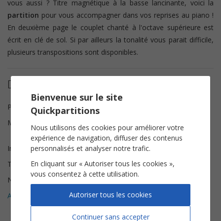
vous aussi ? Titre magnétique à la basse lancinante, voici la
partition
pour vous accompagner dans vos reprises au piano !
En deuxième page le couplet chanté à l'octave supérieure est
écrit en clé de sol. Si par ailleurs la tonalité vous parait difficile,
plusieurs transpositions sont disponibles.
Détails de la partition
Bienvenue sur le site
Paroles
Zaho De Sagazan
Quickpartitions
Musique
Alexis Delong, Pierre
Nous utilisons des cookies pour améliorer votre
Cheguillaume
expérience de navigation, diffuser des contenus
personnalisés et analyser notre trafic.
Instrumentation
Piano Chant
En cliquant sur « Autoriser tous les cookies »,
Tonalité
Si♭ mineur
vous consentez à cette utilisation.
Nombre de pages
7
Autoriser tous les cookies
Avis clients (
2
)
5
Continuer sans accepter