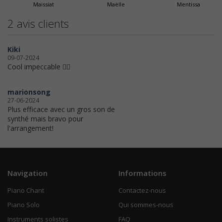
Maissiat
Maëlle
Mentissa
2 avis clients
Kiki
09-07-2024
Cool impeccable 👌🏻
marionsong
27-06-2024
Plus efficace avec un gros son de
synthé mais bravo pour
l'arrangement!
Navigation
Informations
Piano Chant
Contactez-nous
Piano Solo
Qui sommes-nous
Instruments solistes
FAQ