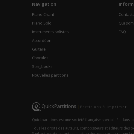
Navigation
Inform
Piano Chant
Contact
Piano Solo
Qui so
Instruments solistes
FAQ
Accordéon
Guitare
Chorales
Songbooks
Nouvelles partitions
QuickPartitions
|
Partitions à imprimer
Quickpartitions est une société française spécialisée dans la
Tous les droits des auteurs, compositeurs et éditeurs des 
Sauf autorisation, toute utilisation des oeuvres autre que la r