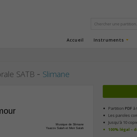
Accueil
Instruments
-
orale SATB
Slimane
Partition
PDF
à 
mour
Les paroles co
Jusqu'à 10 copi
Musique de Slimane
Yaacov Salah et Meir Salah
100% légal – 