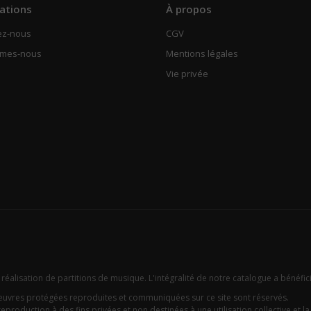
ations
À propos
ez-nous
CGV
mmes-nous
Mentions légales
Vie privée
 réalisation de partitions de musique. L'intégralité de notre catalogue a bénéfic
oeuvres protégées reproduites et communiquées sur ce site sont réservés.
eproduction à des fins privées et non destinées à une utilisation collective et la c