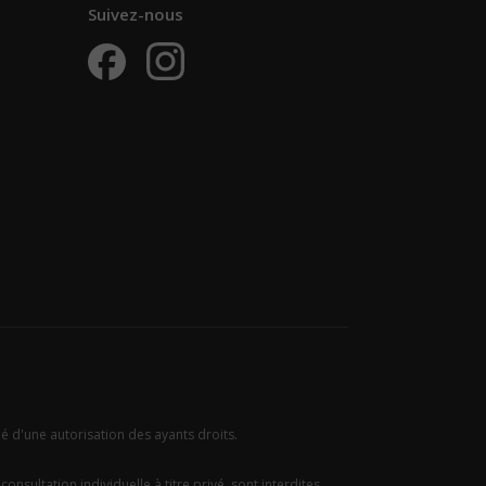
Suivez-nous
ié d'une autorisation des ayants droits.
onsultation individuelle à titre privé, sont interdites.