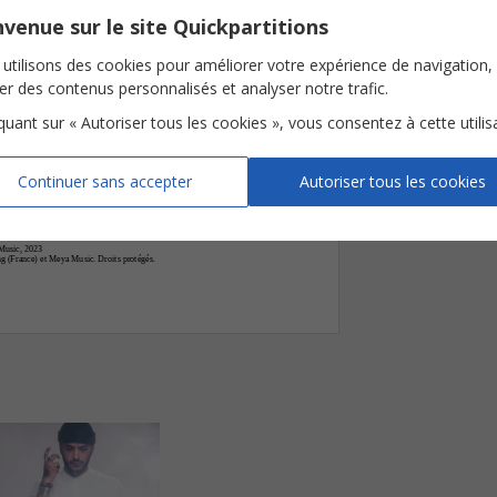



venue sur le site Quickpartitions
mour
Mon
a
mour,
-




utilisons des cookies pour améliorer votre expérience de navigation,


ser des contenus personnalisés et analyser notre trafic.
mour
Mon
a
mour,
-
iquant sur « Autoriser tous les cookies », vous consentez à cette utilis










Continuer sans accepter
Autoriser tous les cookies
Mon
a
mour,
Te
sou
viens
tu
de
-
-
Music, 2023
g (France) et Meya Music. Droits protégés.