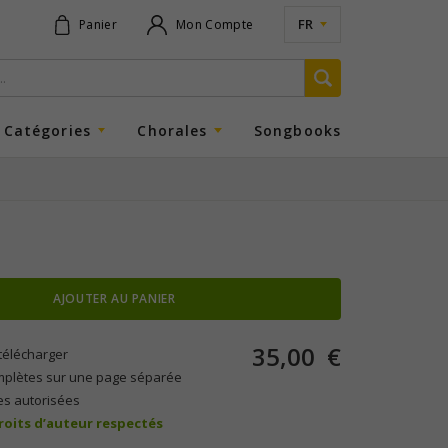
FR
Panier
Mon Compte
Catégories
Chorales
Songbooks
AJOUTER AU PANIER
35,00
€
télécharger
mplètes sur une page séparée
es autorisées
droits d’auteur respectés