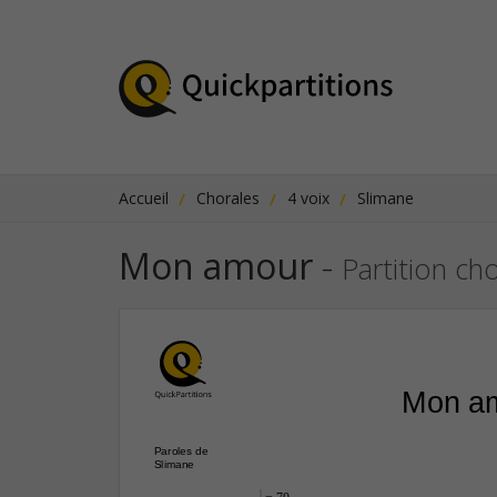
Accueil
Chorales
4 voix
Slimane
Mon amour
-
Partition ch
Mon a
Paroles de
Slimane