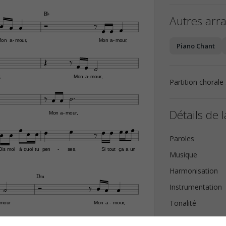
B¨
Autres arr








Mon
a
mour,
Mon
a
mour,
-
-
Piano Chant





,
Mon
a
mour,
-
Partition choral





Détails de l
Mon
a
mour,
-













Paroles
Dis
moi
à
quoi
tu
pen
ses,
Si
tout
ça
a
un
-
Musique
Harmonisation
D‹






Instrumentation
Tonalité
mour
Mon
a
mour,
-


Nombre de page
