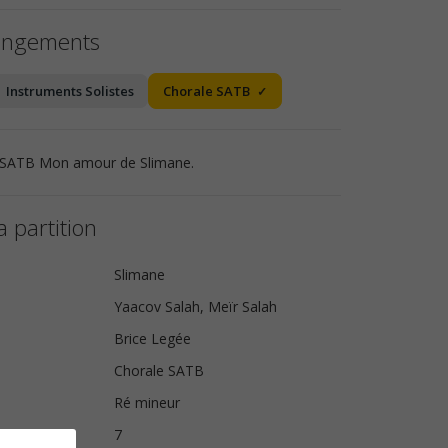
angements
Instruments Solistes
Chorale SATB
e SATB Mon amour de Slimane.
a partition
Slimane
Yaacov Salah, Meïr Salah
Brice Legée
Chorale SATB
Ré mineur
s
7