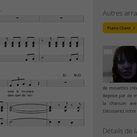
Autres arr
¨


Piano Chant







































E¨
B¨/D
3






de mouettes crée
sous
le
tro
pique
-
Reprise par de m
dans
quel
dis
trict
-












la chanson ave








Découvrez notr






Détails de l