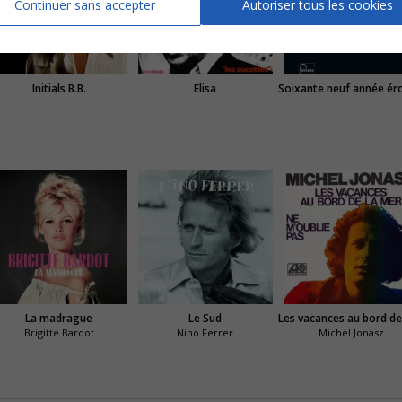
Continuer sans accepter
Autoriser tous les cookies
Initials B.B.
Elisa
La madrague
Le Sud
Brigitte Bardot
Nino Ferrer
Michel Jonasz