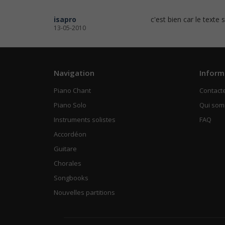
isapro
c'est bien car le texte 
13-05-2010
Navigation
Inform
Piano Chant
Contact
Piano Solo
Qui so
Instruments solistes
FAQ
Accordéon
Guitare
Chorales
Songbooks
Nouvelles partitions