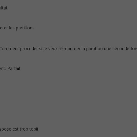
ltat
eter les partitions.
 Comment procéder si je veux réimprimer la partition une seconde foi
nt. Parfait
r
nspose est trop top!!