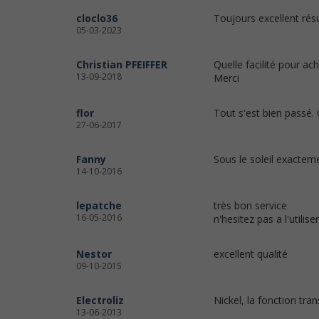
cloclo36
Toujours excellent résu
05-03-2023
Christian PFEIFFER
Quelle facilité pour ach
13-09-2018
Merci
flor
Tout s'est bien passé.
27-06-2017
Fanny
Sous le soleil exacteme
14-10-2016
lepatche
très bon service
16-05-2016
n'hesitez pas a l'utilise
Nestor
excellent qualité
09-10-2015
Electroliz
Nickel, la fonction tra
13-06-2013