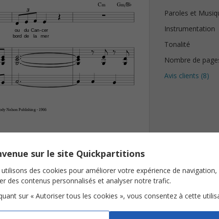
C‹
G‹/B¨


3
Paroles et Musiq




Instrumentation
ou
du
Can
cer
-
bord
de
la
mer


Tonalité


















Nombre de page






Avis clients (
8
)
dy Nelson Publishing - 1966
venue sur le site Quickpartitions
bourg
utilisons des cookies pour améliorer votre expérience de navigation,
ser des contenus personnalisés et analyser notre trafic.
iquant sur « Autoriser tous les cookies », vous consentez à cette utilis