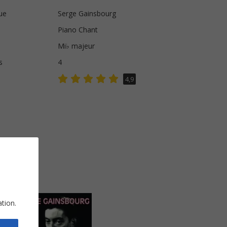
ue
Serge Gainsbourg
Piano Chant
Mi♭ majeur
s
4
4,9
ation.