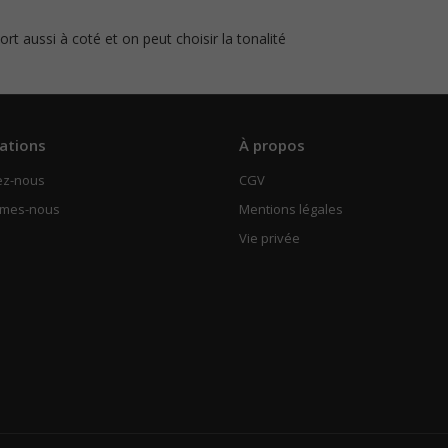
sort aussi à coté et on peut choisir la tonalité
ations
À propos
ez-nous
CGV
mmes-nous
Mentions légales
Vie privée