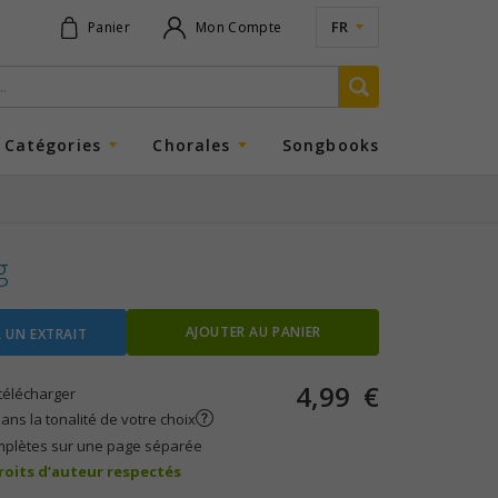
FR
Panier
Mon Compte
Catégories
Chorales
Songbooks
g
AJOUTER AU PANIER
 UN EXTRAIT
4,99
€
télécharger
ans la tonalité de votre choix
mplètes sur une page séparée
droits d’auteur respectés