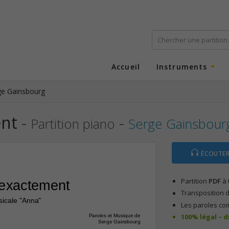
Accueil
Instruments
ge Gainsbourg
ent
-
-
Partition piano
Serge Gainsbour
ÉCOUTER
Partition
PDF
à 
l exactement
Transposition d
icale "Anna"
Les paroles co
100% légal – 
Paroles et Musique de
Serge Gainsbourg