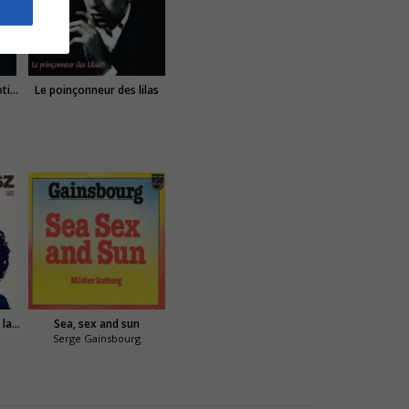
Soixante neuf année érotique (69 année érotique)
Le poinçonneur des lilas
Les vacances au bord de la mer
Sea, sex and sun
Serge Gainsbourg