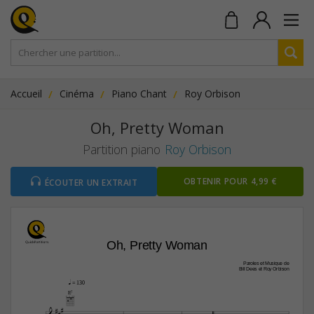
Accueil
Cinéma
Piano Chant
Roy Orbison
Oh, Pretty Woman
Partition piano
Roy Orbison
OBTENIR POUR 4,99 €
ÉCOUTER UN EXTRAIT
Oh, Pretty Woman
Paroles et Musique de
Bill Dees et Roy Orbison
q
 = 130
E7





