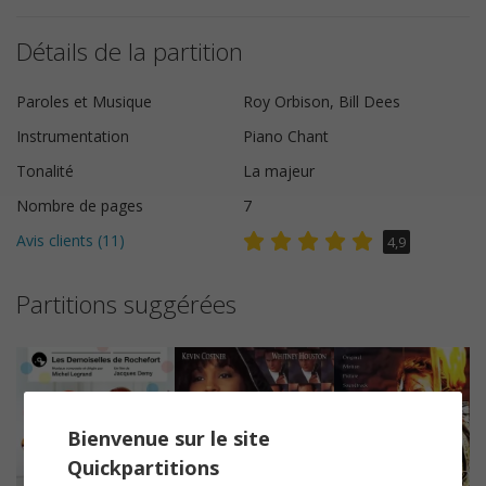
Détails de la partition
Paroles et Musique
Roy Orbison, Bill Dees
Instrumentation
Piano Chant
Tonalité
La majeur
Nombre de pages
7
Avis clients (
11
)
4,9
Partitions suggérées
Bienvenue sur le site
Quickpartitions