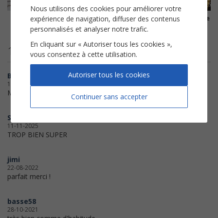
Nous utilisons des cookies pour améliorer votre
expérience de navigation, diffuser des contenus
Chanson des jumelles
I Will Always Love You
Robin des Bois, prince des 
Michel Legrand
Whitney Houston
Michael Kamen
personnalisés et analyser notre trafic.
En cliquant sur « Autoriser tous les cookies »,
11 avis clients
vous consentez à cette utilisation.
Autoriser tous les cookies
Boebey58
18-07-2026
Merci beaucoup !
Continuer sans accepter
SOF
11-11-2025
TROP BIEN SUPER
jimi
22-08-2022
parfait merci !
basse58
28-10-2021