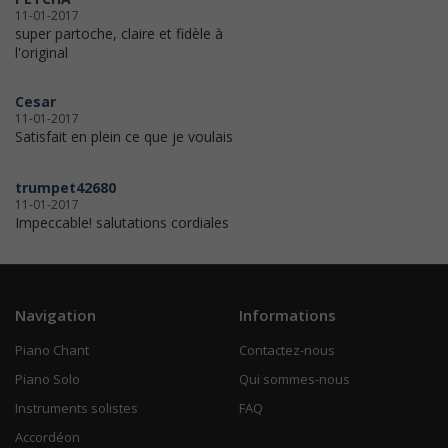
11-01-2017
super partoche, claire et fidèle à
l'original
Cesar
11-01-2017
Satisfait en plein ce que je voulais
trumpet42680
11-01-2017
Impeccable! salutations cordiales
Navigation
Informations
Piano Chant
Contactez-nous
Piano Solo
Qui sommes-nous
Instruments solistes
FAQ
Accordéon