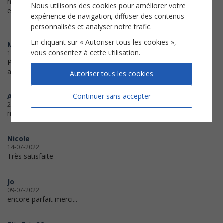
ne peux pas essayer maintenant,
Nous utilisons des cookies pour améliorer votre
en attente du piano.
expérience de navigation, diffuser des contenus
personnalisés et analyser notre trafic.
En cliquant sur « Autoriser tous les cookies »,
Michack
vous consentez à cette utilisation.
10-12-2022
Partition impeccable. Impression
aussi.
Autoriser tous les cookies
Continuer sans accepter
AUCUN
23-09-2022
merci tout s'est bien passé
Nicole
14-07-2022
Très satisfaite
Jo
09-07-2022
encore parfait merci...