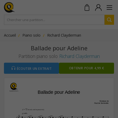
Accueil
Piano solo
Richard Clayderman
Ballade pour Adeline
Partition piano solo
Richard Clayderman
OBTENIR POUR 4,99 €
ÉCOUTER UN EXTRAIT
Ballade pour Adeline
Musique de
Paul de Senneville
q
 = 72 
slowly and expressively
C(„ˆˆ2)




4















